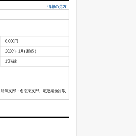
情報の見方
8,000円
2026年 1月( 新築 )
15階建
、所属支部：名南東支部、宅建業免許取