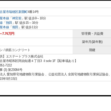
古屋市瑞穂区
新開町
4番14号
屋本線
「
神宮前
」駅 徒歩9～10分
線
「
熱田
」駅 徒歩15～16分
屋本線
「
堀田
」駅 徒歩11分
～7.76万円
管理費・共益費
築年月(築年数)
ン / 鉄筋コンクリート
階建
供】エステートプラス株式会社
屋市昭和区阿由知通４丁目3 il sole 1F【駐車場あり】
851-7222
(3) 第23084号
法人 愛知県宅地建物取引業協会 、公益社団法人 全国宅地建物取引業保証協会
15年9月15日