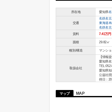
所在地
愛知県
名
名鉄名古
交通
東海道本
名鉄名古
賃料
7.41万円
面積
29.82㎡
種別/構造
マンショ
【情報提
愛知県名古
TEL:052-
取扱会社
愛知県知事 
公益社団
得日：20
MAP
マップ