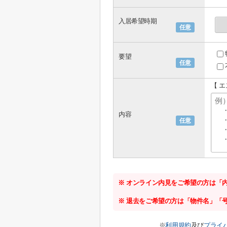
入居希望時期
任意
要望
任意
【 
内容
任意
※ オンライン内見をご希望の方は「
※ 退去をご希望の方は「物件名」「
※
利用規約
及び
プライ