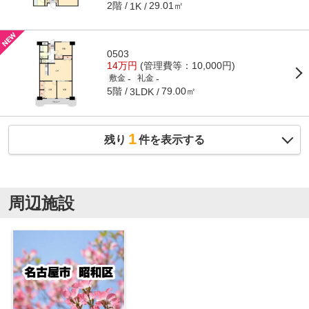
2階
29.01㎡
1K
0503
14万円
(管理費等：10,000円)
-
-
敷金
礼金
5階
79.00㎡
3LDK
1
残り
件を表示する
周辺施設