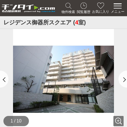
メニュー
お気に入り
物件検索
閲覧履歴
レジデンス御器所スクエア (
4
室)
1 / 10