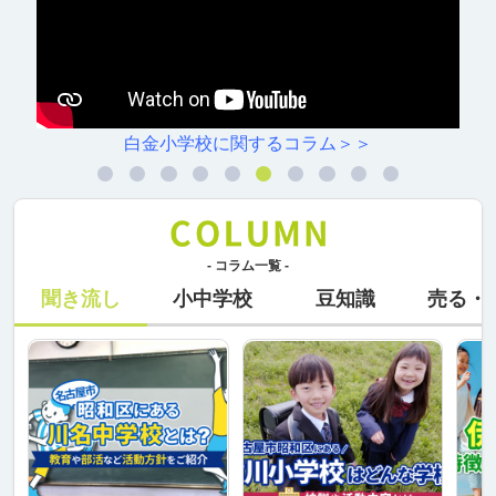
白金小学校に関するコラム＞＞
- コラム一覧 -
聞き流し
小中学校
豆知識
売る・