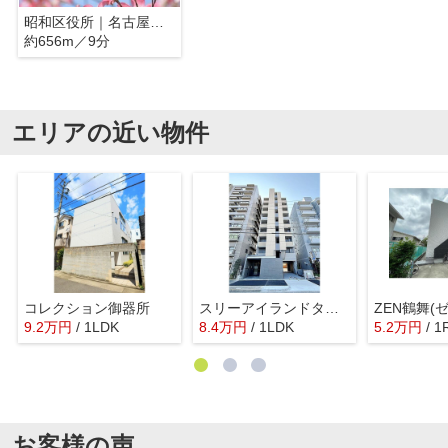
昭和区役所｜名古屋市昭和区
約656m／9分
エリアの近い物件
コレクション御器所
スリーアイランドタワー桜山
ZEN鶴舞(
9.2
万
円
/ 1LDK
8.4
万
円
/ 1LDK
5.2
万
円
/ 1
お客様の声