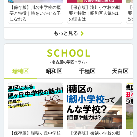
【保存版】川名中学校の概
【保存版】滝川小学校の概
【保
要と特徴｜時をいかせる子
要と特徴｜昭和区人気№1
要と
になれる
の理由は
対策
もっと見る
- 名古屋の学区コラム -
瑞穂区
昭和区
千種区
天白区
【保存版】瑞穂ヶ丘中学校
【保存版】御劔小学校の概
【保