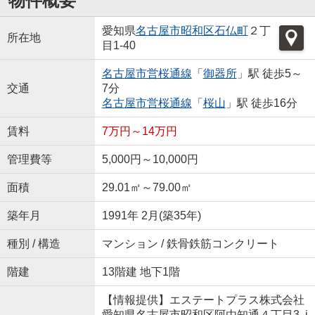
物件概要
愛知県
名古屋市昭和区
石仏町
２丁
所在地
目1-40
名古屋市営桜通線
「
御器所
」駅 徒歩5～
交通
7分
名古屋市営桜通線
「
桜山
」駅 徒歩16分
賃料
7万円～14万円
管理費等
5,000円～10,000円
面積
29.01㎡～79.00㎡
築年月
1991年 2月(築35年)
種別 / 構造
マンション / 鉄骨鉄筋コンクリート
階建
13階建 地下1階
【情報提供】エステートプラス株式会社
愛知県名古屋市昭和区阿由知通４丁目3 i