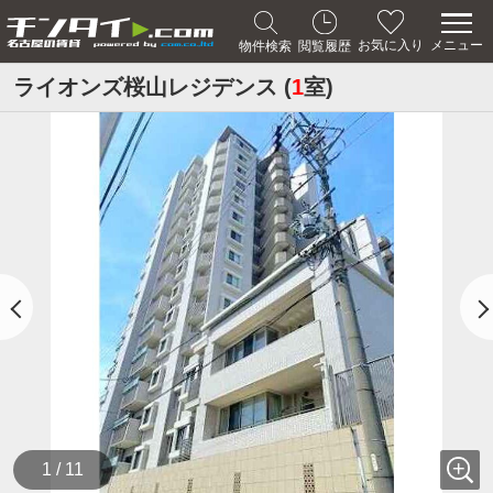
メニュー
お気に入り
物件検索
閲覧履歴
ライオンズ桜山レジデンス (
1
室)
1 / 11