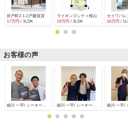
折戸町2-1-2戸建賃貸
ライオンズシティ桜山
セイワパレ
17
万
円
/ 3LDK
19
万
円
/ 3LDK
16
万
円
/ 1
お客様の声
細川 一平/ シーオーエム(株)
細川 一平/ シーオーエム(株)