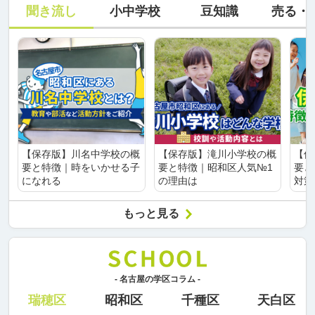
聞き流し
小中学校
豆知識
売る・
【保存版】川名中学校の概
【保存版】滝川小学校の概
【保
要と特徴｜時をいかせる子
要と特徴｜昭和区人気№1
要と
になれる
の理由は
対策
もっと見る
- 名古屋の学区コラム -
瑞穂区
昭和区
千種区
天白区