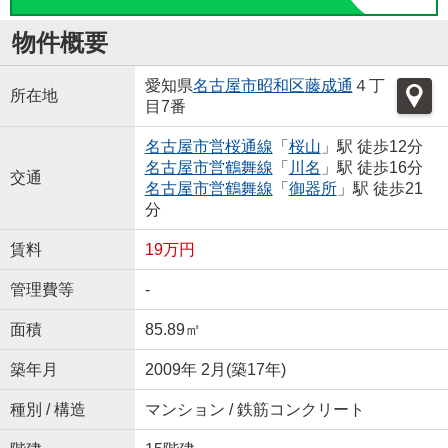
物件概要
愛知県
名古屋市昭和区
藤成通
４丁
所在地
目7番
名古屋市営桜通線
「
桜山
」駅 徒歩12分
名古屋市営鶴舞線
「
川名
」駅 徒歩16分
交通
名古屋市営鶴舞線
「
御器所
」駅 徒歩21
分
賃料
19万円
管理費等
-
面積
85.89㎡
築年月
2009年 2月(築17年)
種別 / 構造
マンション / 鉄筋コンクリート