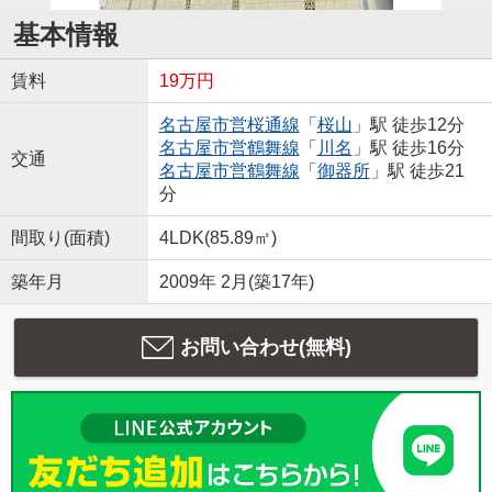
基本情報
賃料
19万円
名古屋市営桜通線
「
桜山
」駅 徒歩12分
名古屋市営鶴舞線
「
川名
」駅 徒歩16分
交通
名古屋市営鶴舞線
「
御器所
」駅 徒歩21
分
間取り(面積)
4LDK(85.89㎡)
築年月
2009年 2月(築17年)
お問い合わせ(無料)