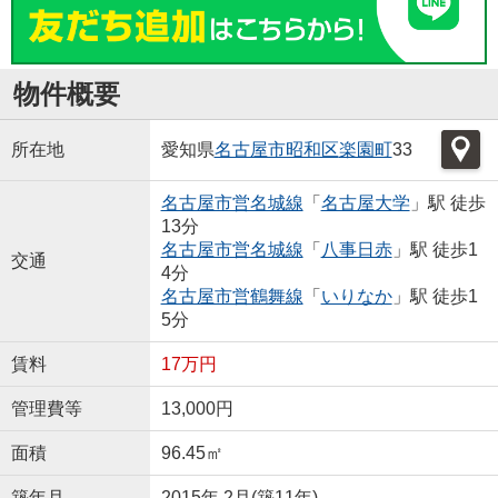
物件概要
所在地
愛知県
名古屋市昭和区
楽園町
33
名古屋市営名城線
「
名古屋大学
」駅 徒歩
13分
名古屋市営名城線
「
八事日赤
」駅 徒歩1
交通
4分
名古屋市営鶴舞線
「
いりなか
」駅 徒歩1
5分
賃料
17万円
管理費等
13,000円
面積
96.45㎡
築年月
2015年 2月(築11年)