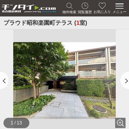
メニュー
お気に入り
物件検索
閲覧履歴
プラウド昭和楽園町テラス (
1
室)
1 / 13