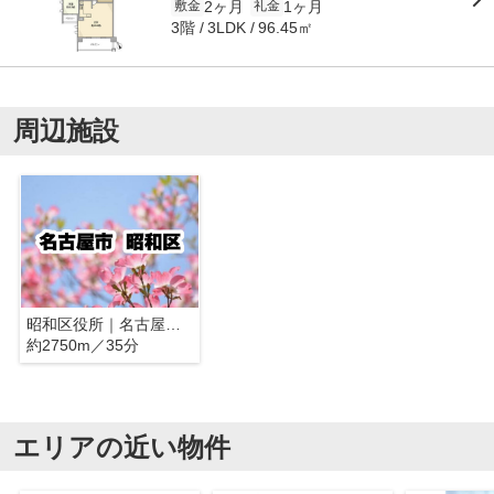
2ヶ月
1ヶ月
敷金
礼金
3階
96.45㎡
3LDK
周辺施設
昭和区役所｜名古屋市昭和区
約2750m／35分
エリアの近い物件