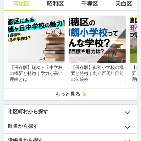
瑞穂区
昭和区
千種区
天白区
【保存版】瑞穂ヶ丘中学校
【保存版】御劔小学校の概
【保
の概要と特徴｜学力が高い
要と特徴｜創立百周年目前
要と
理由とは
の伝統校
理由
もっと見る
市区町村から探す
町名から探す
沿線名から探す