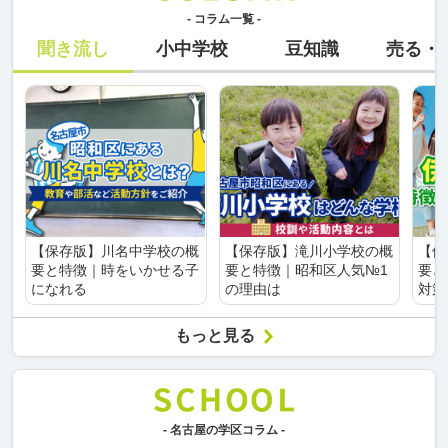
- コラム一覧 -
聞き流し
小中学校
豆知識
売る・
【保存版】川名中学校の概
【保存版】滝川小学校の概
【保
要と特徴｜時をいかせる子
要と特徴｜昭和区人気№1
要と
になれる
の理由は
対策
もっと見る
- 名古屋の学区コラム -