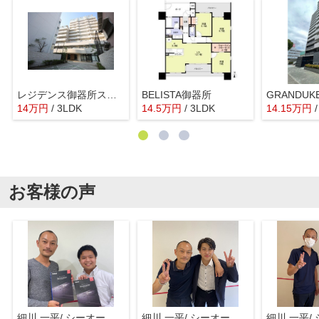
レジデンス御器所スクエア
BELISTA御器所
GRANDU
14
万
円
/ 3LDK
14.5
万
円
/ 3LDK
14.15
万
円
お客様の声
細川 一平/ シーオーエム(株)
細川 一平/ シーオーエム(株)