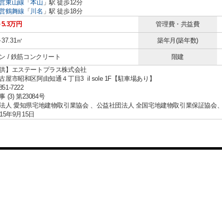
営東山線
「
本山
」駅 徒歩12分
営鶴舞線
「
川名
」駅 徒歩18分
～5.3万円
管理費・共益費
～37.31㎡
築年月(築年数)
ン / 鉄筋コンクリート
階建
供】エステートプラス株式会社
屋市昭和区阿由知通４丁目3 il sole 1F【駐車場あり】
851-7222
(3) 第23084号
法人 愛知県宅地建物取引業協会 、公益社団法人 全国宅地建物取引業保証協会
15年9月15日