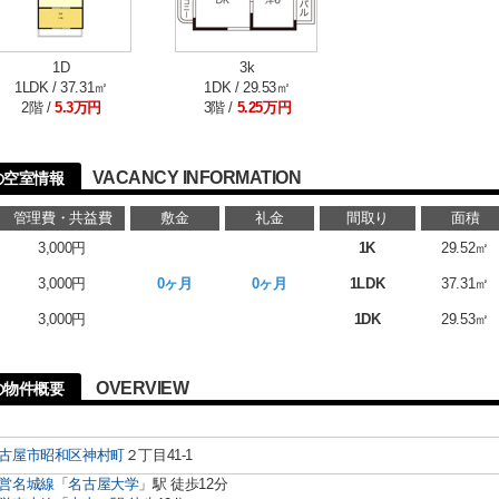
1D
3k
1LDK / 37.31㎡
1DK / 29.53㎡
2階 /
5.3万円
3階 /
5.25万円
VACANCY INFORMATION
の空室情報
管理費・共益費
敷金
礼金
間取り
面積
3,000円
1K
29.52㎡
3,000円
0ヶ月
0ヶ月
1LDK
37.31㎡
3,000円
1DK
29.53㎡
OVERVIEW
の物件概要
古屋市昭和区
神村町
２丁目41-1
営名城線
「
名古屋大学
」駅 徒歩12分