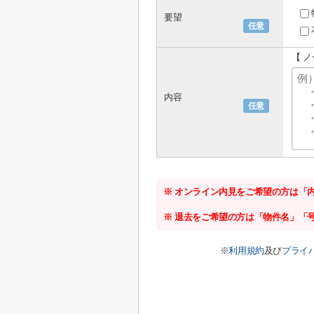
要望
任意
【 
内容
任意
※ オンライン内見をご希望の方は「
※ 退去をご希望の方は「物件名」「
※
利用規約
及び
プライ