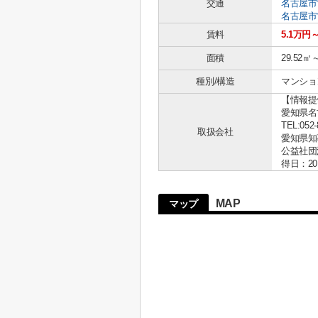
交通
名古屋市
名古屋市
賃料
5.1万円
面積
29.52㎡
種別/構造
マンショ
【情報提
愛知県名古
TEL:052-
取扱会社
愛知県知事 
公益社団
得日：20
MAP
マップ