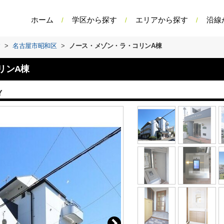
ホーム
学区から探す
エリアから探す
沿線
す
>
名古屋市昭和区
>
ノース・メゾン・ラ・コリンA棟
リンA棟
Y