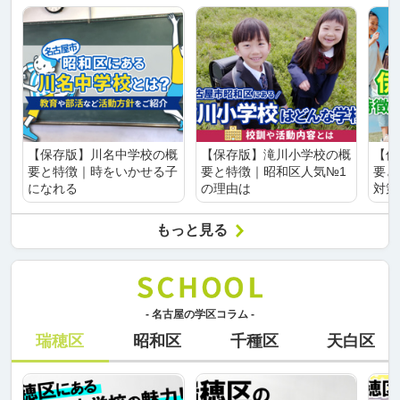
【保存版】川名中学校の概
【保存版】滝川小学校の概
【保
要と特徴｜時をいかせる子
要と特徴｜昭和区人気№1
要と
になれる
の理由は
対策
もっと見る
- 名古屋の学区コラム -
瑞穂区
昭和区
千種区
天白区