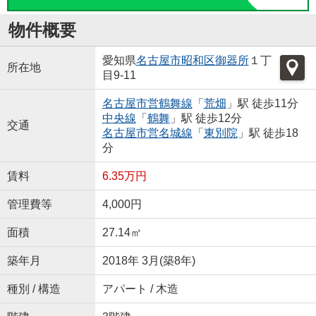
物件概要
愛知県
名古屋市昭和区
御器所
１丁
所在地
目9-11
名古屋市営鶴舞線
「
荒畑
」駅 徒歩11分
中央線
「
鶴舞
」駅 徒歩12分
交通
名古屋市営名城線
「
東別院
」駅 徒歩18
分
賃料
6.35万円
管理費等
4,000円
面積
27.14㎡
築年月
2018年 3月(築8年)
種別 / 構造
アパート / 木造