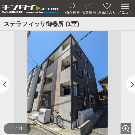
メニュー
お気に入り
物件検索
閲覧履歴
ステラフィッサ御器所 (
1
室)
1 / 11