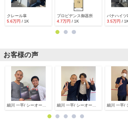
クレール皐
プロビデンス御器所
パナハイツ
5.6
万
円
/ 1K
4.7
万
円
/ 1K
3.5
万
円
/ 1
お客様の声
細川 一平/ シーオーエム(株)
細川 一平/ シーオーエム(株)