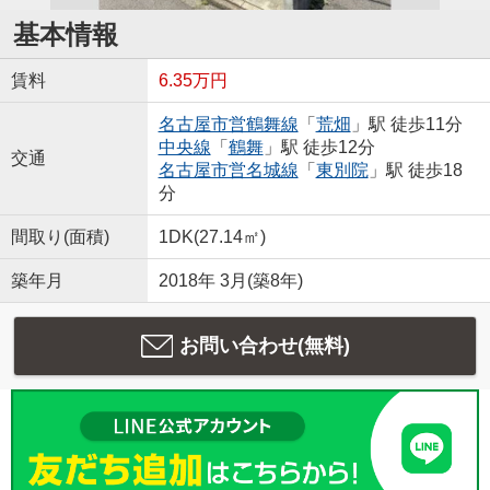
基本情報
賃料
6.35万円
名古屋市営鶴舞線
「
荒畑
」駅 徒歩11分
中央線
「
鶴舞
」駅 徒歩12分
交通
名古屋市営名城線
「
東別院
」駅 徒歩18
分
間取り(面積)
1DK(27.14㎡)
築年月
2018年 3月(築8年)
お問い合わせ(無料)