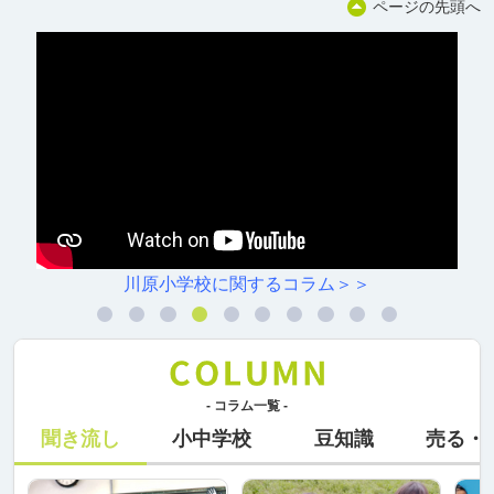
ページの先頭へ
川原小学校に関するコラム＞＞
- コラム一覧 -
聞き流し
小中学校
豆知識
売る・