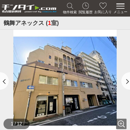
メニュー
お気に入り
物件検索
閲覧履歴
鶴舞アネックス (
1
室)
1 / 12