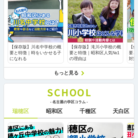
【保存版】川名中学校の概
【保存版】滝川小学校の概
【保
要と特徴｜時をいかせる子
要と特徴｜昭和区人気№1
要と
になれる
の理由は
対策
もっと見る
- 名古屋の学区コラム -
瑞穂区
昭和区
千種区
天白区