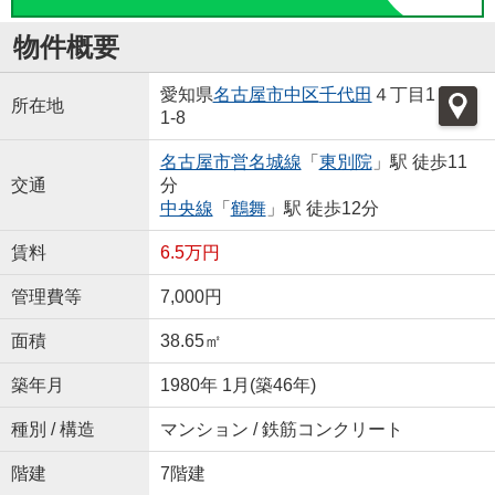
物件概要
愛知県
名古屋市中区
千代田
４丁目1
所在地
1-8
名古屋市営名城線
「
東別院
」駅 徒歩11
交通
分
中央線
「
鶴舞
」駅 徒歩12分
賃料
6.5万円
管理費等
7,000円
面積
38.65㎡
築年月
1980年 1月(築46年)
種別 / 構造
マンション / 鉄筋コンクリート
階建
7階建