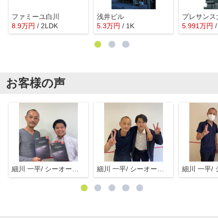
ファミーユ白川
浅井ビル
8.9
万
円
/ 2LDK
5.3
万
円
/ 1K
5.991
万
円
お客様の声
細川 一平/ シーオーエム(株)
細川 一平/ シーオーエム(株)