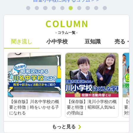
- コラム一覧 -
聞き流し
小中学校
豆知識
売る・
【保存版】川名中学校の概
【保存版】滝川小学校の概
【保
要と特徴｜時をいかせる子
要と特徴｜昭和区人気№1
要と
になれる
の理由は
対策
もっと見る