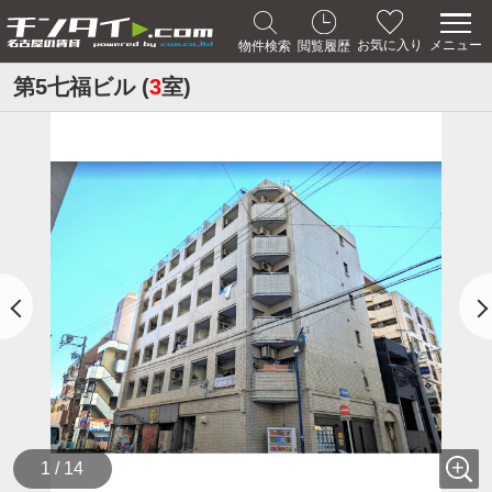
メニュー
お気に入り
物件検索
閲覧履歴
第5七福ビル (
3
室)
1 / 14