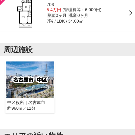
706
5.4万円
(管理費等：6,000円)
0ヶ月
0ヶ月
敷金
礼金
7階
34.00㎡
1DK
周辺施設
中区役所｜名古屋市中区
約960m／12分