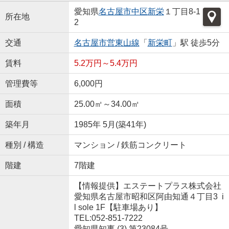
愛知県
名古屋市中区
新栄
１丁目8-1
所在地
2
交通
名古屋市営東山線
「
新栄町
」駅 徒歩5分
賃料
5.2万円～5.4万円
管理費等
6,000円
面積
25.00㎡～34.00㎡
築年月
1985年 5月(築41年)
種別 / 構造
マンション / 鉄筋コンクリート
階建
7階建
【情報提供】エステートプラス株式会社
愛知県名古屋市昭和区阿由知通４丁目3 i
l sole 1F【駐車場あり】
TEL:052-851-7222
愛知県知事 (3) 第23084号