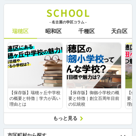
- 名古屋の学区コラム -
瑞穂区
昭和区
千種区
天白区
【保存版】瑞穂ヶ丘中学校
【保存版】御劔小学校の概
【保
の概要と特徴｜学力が高い
要と特徴｜創立百周年目前
要と
理由とは
の伝統校
理由
もっと見る
市区町村から探す