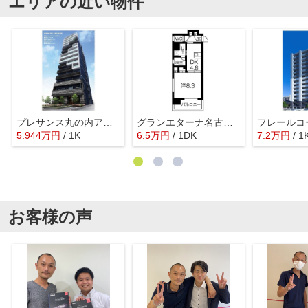
エリアの近い物件
プレサンス丸の内アドブル
グランエターナ名古屋鶴舞
フレールコ
5.944
万
円
/ 1K
6.5
万
円
/ 1DK
7.2
万
円
/ 1
お客様の声