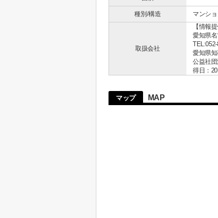
種別/構造
マンショ
【情報提
愛知県名古
TEL:052-
取扱会社
愛知県知事 
公益社団
得日：20
MAP
マップ