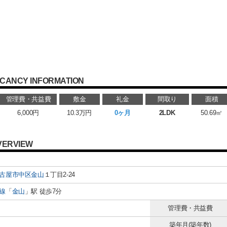
CANCY INFORMATION
管理費・共益費
敷金
礼金
間取り
面積
6,000円
10.3万円
0ヶ月
2LDK
50.69㎡
VERVIEW
古屋市中区
金山
１丁目2-24
線
「
金山
」駅 徒歩7分
管理費・共益費
築年月(築年数)