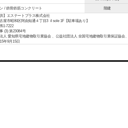
ン / 鉄骨鉄筋コンクリート
階建
供】エステートプラス株式会社
屋市昭和区阿由知通４丁目3 il sole 1F【駐車場あり】
851-7222
(3) 第23084号
法人 愛知県宅地建物取引業協会 、公益社団法人 全国宅地建物取引業保証協会
15年9月15日