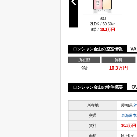
903
2LDK / 50.69㎡
9階 /
10.3万円
VA
ロンシャン金山の空室情報
所在階
賃料
10.3万円
9階
O
ロンシャン金山の物件概要
所在地
愛知県
名
交通
東海道本
賃料
10.3万円
面積
50.69㎡