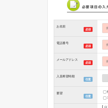
お名前
必須
電話番号
必須
メールアドレス
必須
入居希望時期
任意
要望
任意
【 