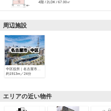
4階
67.00㎡
2LDK
周辺施設
中区役所｜名古屋市中区
約1913m／24分
エリアの近い物件