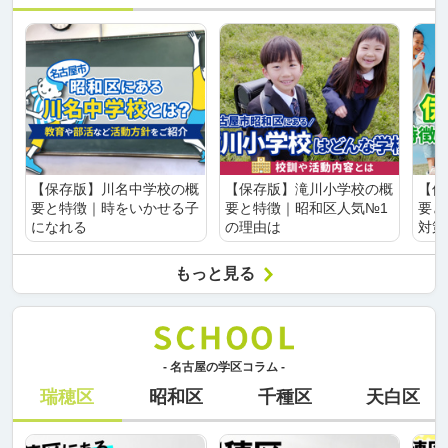
【保存版】川名中学校の概
【保存版】滝川小学校の概
【保
要と特徴｜時をいかせる子
要と特徴｜昭和区人気№1
要と
になれる
の理由は
対策
もっと見る
- 名古屋の学区コラム -
瑞穂区
昭和区
千種区
天白区