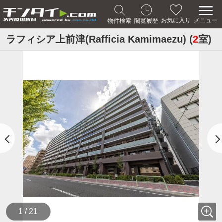
メニュー
お気に入り
物件検索
閲覧履歴
ラフィシア上前津(Rafficia Kamimaezu) (
2
室)
1 / 21