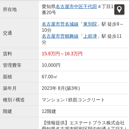
愛知県
名古屋市中区
千代田
４丁目1
所在地
番20号
名古屋市営名城線
「
東別院
」駅 徒歩9～
10分
交通
名古屋市営鶴舞線
「
上前津
」駅 徒歩11
分
賃料
15.9万円～16.3万円
管理費等
10,000円
面積
67.00㎡
築年月
2023年 8月(築3年)
種別 / 構造
マンション / 鉄筋コンクリート
階建
12階建
【情報提供】エステートプラス株式会社
愛知県名古屋市昭和区阿由知通４丁目3 i