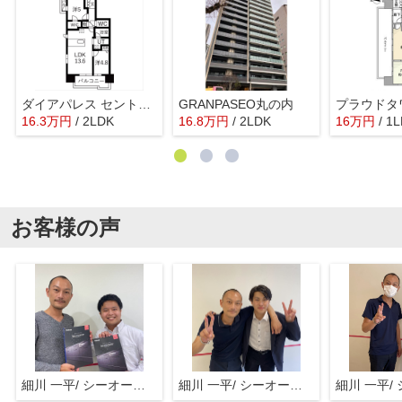
ダイアパレス セントラル ザ・フォート
GRANPASEO丸の内
16.3
万
円
/ 2LDK
16.8
万
円
/ 2LDK
16
万
円
/ 1
お客様の声
細川 一平/ シーオーエム(株)
細川 一平/ シーオーエム(株)