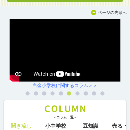
ページの先頭へ
白金小学校に関するコラム＞＞
- コラム一覧 -
聞き流し
小中学校
豆知識
売る・