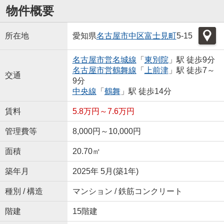
物件概要
所在地
愛知県
名古屋市中区
富士見町
5-15
名古屋市営名城線
「
東別院
」駅 徒歩9分
名古屋市営鶴舞線
「
上前津
」駅 徒歩7～
交通
9分
中央線
「
鶴舞
」駅 徒歩14分
賃料
5.8万円～7.6万円
管理費等
8,000円～10,000円
面積
20.70㎡
築年月
2025年 5月(築1年)
種別 / 構造
マンション / 鉄筋コンクリート
階建
15階建