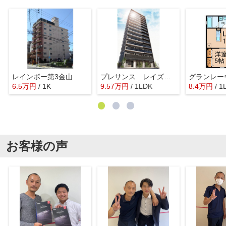
レインボー第3金山
プレサンス レイズ 鶴舞公園
グランレー
6.5
万
円
/ 1K
9.57
万
円
/ 1LDK
8.4
万
円
/ 1
お客様の声