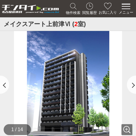
メニュー
お気に入り
物件検索
閲覧履歴
メイクスアート上前津Ⅵ (
2
室)
1 / 14