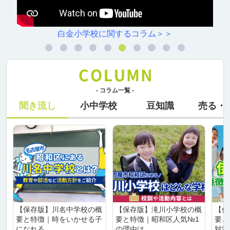
白金小学校に関するコラム＞＞
- コラム一覧 -
聞き流し
小中学校
豆知識
売る・
【保存版】川名中学校の概
【保存版】滝川小学校の概
【保
要と特徴｜時をいかせる子
要と特徴｜昭和区人気№1
要と
になれる
の理由は
対策