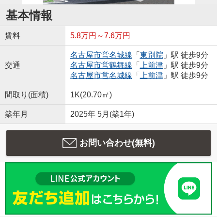
基本情報
賃料
5.8万円～7.6万円
名古屋市営名城線
「
東別院
」駅 徒歩9分
交通
名古屋市営鶴舞線
「
上前津
」駅 徒歩9分
名古屋市営名城線
「
上前津
」駅 徒歩9分
間取り(面積)
1K(20.70㎡)
築年月
2025年 5月(築1年)
お問い合わせ(無料)