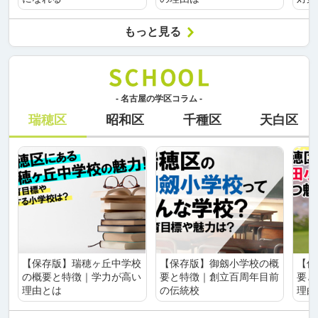
もっと見る
- 名古屋の学区コラム -
瑞穂区
昭和区
千種区
天白区
【保存版】瑞穂ヶ丘中学校
【保存版】御劔小学校の概
【保
の概要と特徴｜学力が高い
要と特徴｜創立百周年目前
要と
理由とは
の伝統校
理由