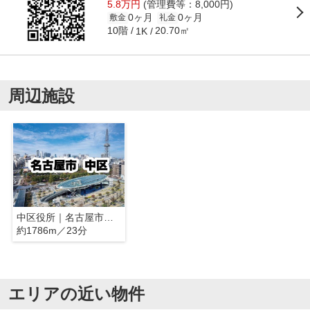
5.8万円
(管理費等：8,000円)
0ヶ月
0ヶ月
敷金
礼金
10階
20.70㎡
1K
周辺施設
中区役所｜名古屋市中区
約1786m／23分
エリアの近い物件