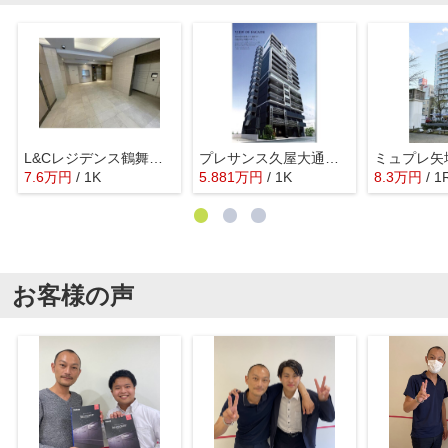
L&Cレジデンス鶴舞公園
プレサンス久屋大通公園セラフィ
ミュプレ矢
7.6
万
円
/ 1K
5.881
万
円
/ 1K
8.3
万
円
/ 1
お客様の声