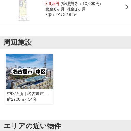
5.9万円
(管理費等：10,000円)
0ヶ月
1ヶ月
敷金
礼金
7階
22.62㎡
1K
周辺施設
中区役所｜名古屋市中区
約2700m／34分
エリアの近い物件