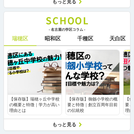
もっと見る
- 名古屋の学区コラム -
瑞穂区
昭和区
千種区
天白区
【保存版】瑞穂ヶ丘中学校
【保存版】御劔小学校の概
【保
の概要と特徴｜学力が高い
要と特徴｜創立百周年目前
要と
理由とは
の伝統校
理由
もっと見る