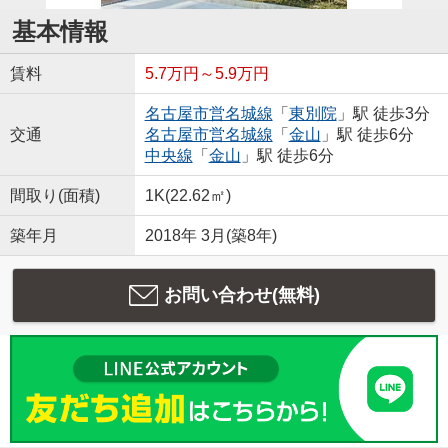
基本情報
賃料
5.7万円～5.9万円
名古屋市営名城線
「
東別院
」駅 徒歩3分
交通
名古屋市営名城線
「
金山
」駅 徒歩6分
中央線
「
金山
」駅 徒歩6分
間取り(面積)
1K(22.62㎡)
築年月
2018年 3月(築8年)
お問い合わせ(無料)