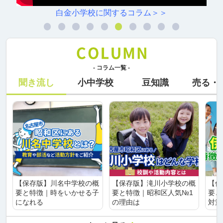
白金小学校に関するコラム＞＞
- コラム一覧 -
聞き流し
小中学校
豆知識
売る・
【保存版】川名中学校の概
【保存版】滝川小学校の概
【保
要と特徴｜時をいかせる子
要と特徴｜昭和区人気№1
要と
になれる
の理由は
対策