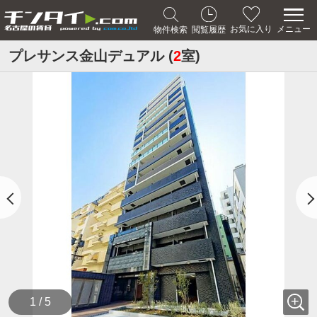
メニュー
お気に入り
物件検索
閲覧履歴
プレサンス金山デュアル (
2
室)
1 / 5