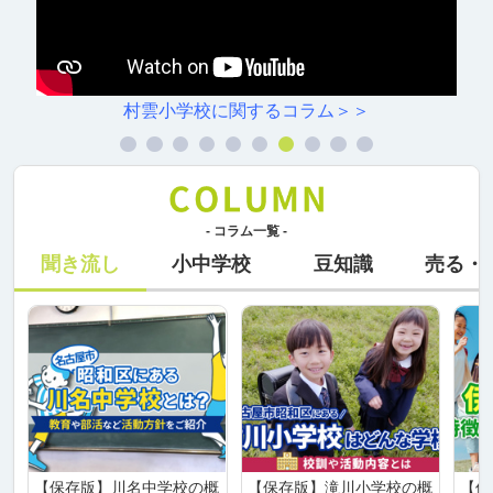
雲小学校に関するコラム＞＞
駒
- コラム一覧 -
聞き流し
小中学校
豆知識
売る・
【保存版】川名中学校の概
【保存版】滝川小学校の概
【保