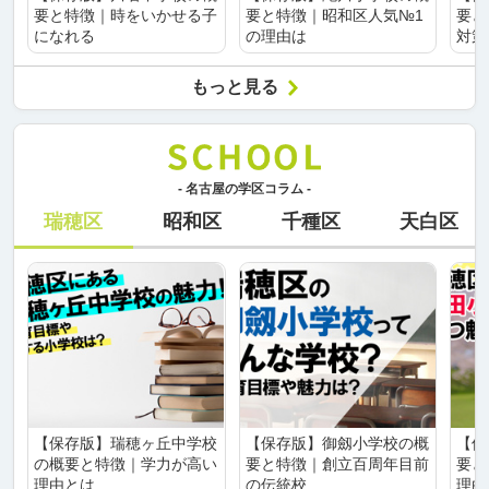
要と特徴｜時をいかせる子
要と特徴｜昭和区人気№1
要と
になれる
の理由は
対策
もっと見る
- 名古屋の学区コラム -
瑞穂区
昭和区
千種区
天白区
【保存版】瑞穂ヶ丘中学校
【保存版】御劔小学校の概
【保
の概要と特徴｜学力が高い
要と特徴｜創立百周年目前
要と
理由とは
の伝統校
理由