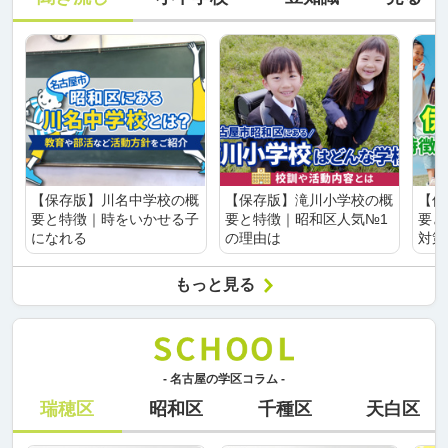
【保存版】川名中学校の概
【保存版】滝川小学校の概
【保
要と特徴｜時をいかせる子
要と特徴｜昭和区人気№1
要と
になれる
の理由は
対策
もっと見る
- 名古屋の学区コラム -
瑞穂区
昭和区
千種区
天白区