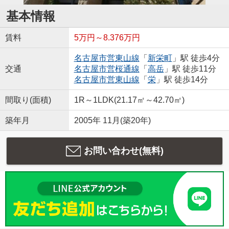
基本情報
賃料
5万円～8.376万円
名古屋市営東山線
「
新栄町
」駅 徒歩4分
交通
名古屋市営桜通線
「
高岳
」駅 徒歩11分
名古屋市営東山線
「
栄
」駅 徒歩14分
間取り(面積)
1R～1LDK(21.17㎡～42.70㎡)
築年月
2005年 11月(築20年)
お問い合わせ(無料)