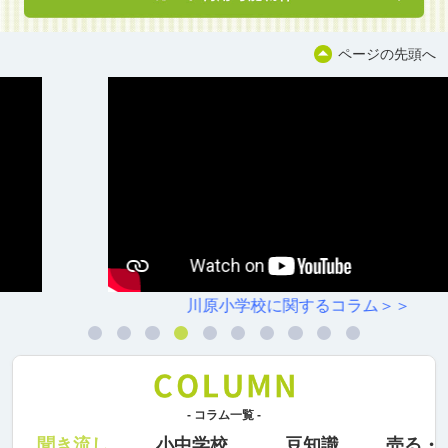
ページの先頭へ
川原小学校に関するコラム＞＞
- コラム一覧 -
聞き流し
小中学校
豆知識
売る・