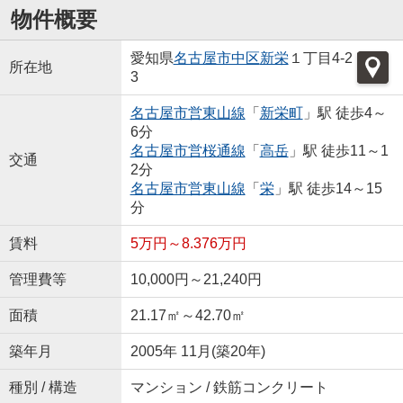
物件概要
愛知県
名古屋市中区
新栄
１丁目4-2
所在地
3
名古屋市営東山線
「
新栄町
」駅 徒歩4～
6分
名古屋市営桜通線
「
高岳
」駅 徒歩11～1
交通
2分
名古屋市営東山線
「
栄
」駅 徒歩14～15
分
賃料
5万円～8.376万円
管理費等
10,000円～21,240円
面積
21.17㎡～42.70㎡
築年月
2005年 11月(築20年)
種別 / 構造
マンション / 鉄筋コンクリート