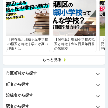
【保存版】瑞穂ヶ丘中学校
【保存版】御劔小学校の概
【保
の概要と特徴｜学力が高い
要と特徴｜創立百周年目前
要と
理由とは
の伝統校
理由
もっと見る
市区町村から探す
町名から探す
沿線名から探す
駅名から探す