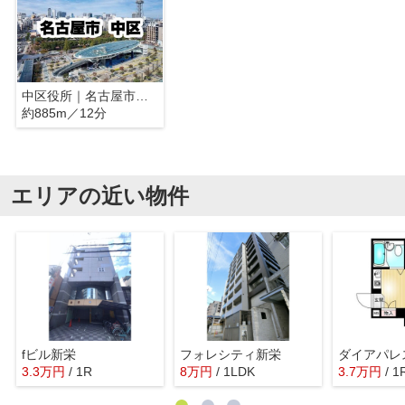
中区役所｜名古屋市中区
約885m／12分
エリアの近い物件
fビル新栄
フォレシティ新栄
ダイアパレ
3.3
万
円
/ 1R
8
万
円
/ 1LDK
3.7
万
円
/ 1