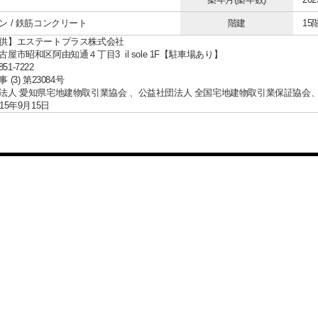
ン / 鉄筋コンクリート
階建
15
供】エステートプラス株式会社
屋市昭和区阿由知通４丁目3 il sole 1F【駐車場あり】
851-7222
(3) 第23084号
法人 愛知県宅地建物取引業協会 、公益社団法人 全国宅地建物取引業保証協会
15年9月15日