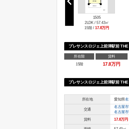
1505
2LDK / 57.43㎡
15階 /
17.8万円
プレサンスロジェ上前津駅前 THE 
所在階
賃料
17.8万円
15階
プレサンスロジェ上前津駅前 THE 
所在地
愛知県
名
名古屋市
交通
名古屋市
賃料
17.8万円
面積
57.43㎡