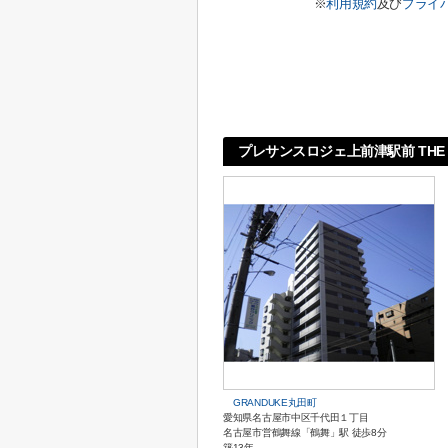
※
利用規約
及び
プライ
プレサンスロジェ上前津駅前 THE 
GRANDUKE丸田町
愛知県名古屋市中区千代田１丁目
名古屋市営鶴舞線「鶴舞」駅 徒歩8分
築13年