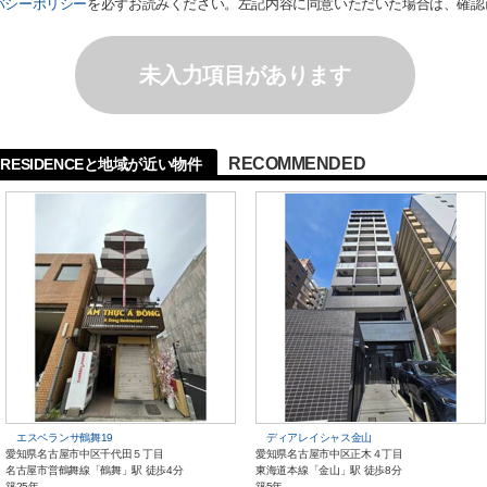
バシーポリシー
を必ずお読みください。左記内容に同意いただいた場合は、確認
未入力項目があります
RECOMMENDED
RESIDENCEと地域が近い物件
エスペランサ鶴舞19
ディアレイシャス金山
愛知県名古屋市中区千代田５丁目
愛知県名古屋市中区正木４丁目
名古屋市営鶴舞線「鶴舞」駅 徒歩4分
東海道本線「金山」駅 徒歩8分
築25年
築5年