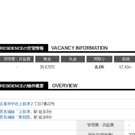
VACANCY INFORMATION
RESIDENCEの空室情報
管理費・共益費
敷金
礼金
間取り
面積
-
35.6万円
2LDK
57.43㎡
OVERVIEW
RESIDENCEの物件概要
古屋市中区
上前津
２丁目7番22号
営名城線
「
上前津
」駅 徒歩3分
営名城線
「
東別院
」駅 徒歩9分
管理費・共益費
-
築年月(築年数)
20