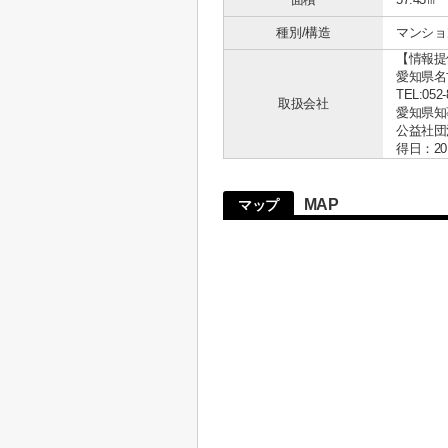
種別/構造
マンショ
【情報提
愛知県名古
TEL:052-
取扱会社
愛知県知事 
公益社団
得日：20
MAP
マップ