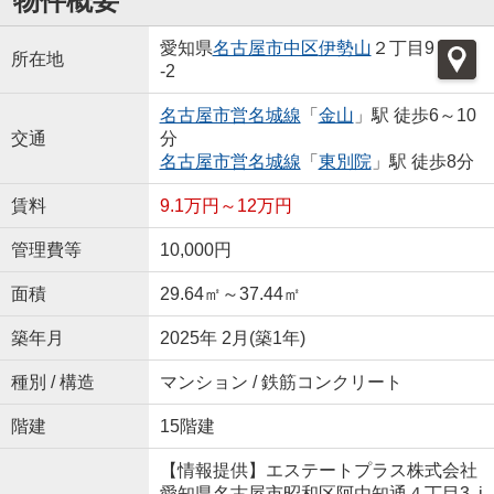
物件概要
愛知県
名古屋市中区
伊勢山
２丁目9
所在地
-2
名古屋市営名城線
「
金山
」駅 徒歩6～10
交通
分
名古屋市営名城線
「
東別院
」駅 徒歩8分
賃料
9.1万円～12万円
管理費等
10,000円
面積
29.64㎡～37.44㎡
築年月
2025年 2月(築1年)
種別 / 構造
マンション / 鉄筋コンクリート
階建
15階建
【情報提供】エステートプラス株式会社
愛知県名古屋市昭和区阿由知通４丁目3 i