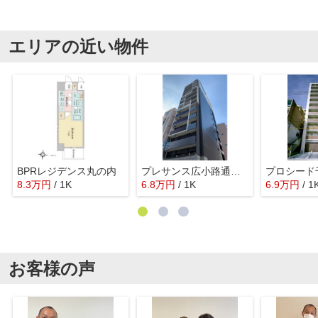
エリアの近い物件
BPRレジデンス丸の内
プレサンス広小路通パルス
プロシード
8.3
万
円
/ 1K
6.8
万
円
/ 1K
6.9
万
円
/ 1
お客様の声