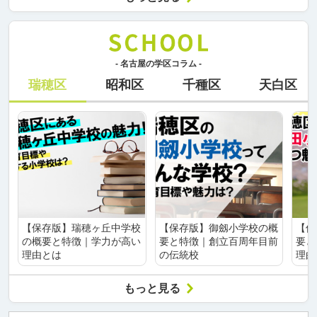
- 名古屋の学区コラム -
瑞穂区
昭和区
千種区
天白区
【保存版】瑞穂ヶ丘中学校
【保存版】御劔小学校の概
【保
の概要と特徴｜学力が高い
要と特徴｜創立百周年目前
要と
理由とは
の伝統校
理由
もっと見る