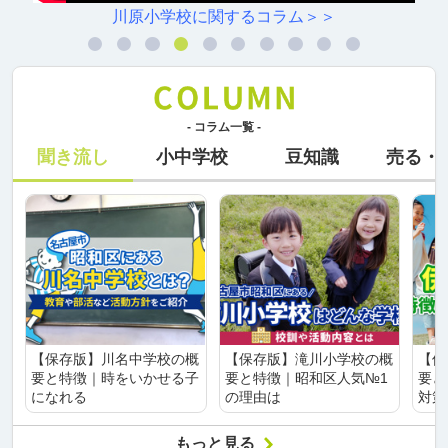
川原小学校に関するコラム＞＞
- コラム一覧 -
聞き流し
小中学校
豆知識
売る・
【保存版】川名中学校の概
【保存版】滝川小学校の概
【保
要と特徴｜時をいかせる子
要と特徴｜昭和区人気№1
要と
になれる
の理由は
対策
もっと見る