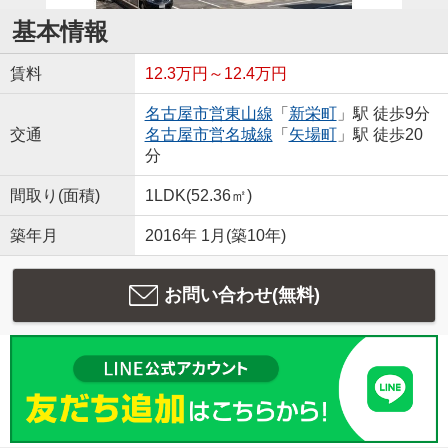
基本情報
賃料
12.3万円～12.4万円
名古屋市営東山線
「
新栄町
」駅 徒歩9分
交通
名古屋市営名城線
「
矢場町
」駅 徒歩20
分
間取り(面積)
1LDK(52.36㎡)
築年月
2016年 1月(築10年)
お問い合わせ(無料)