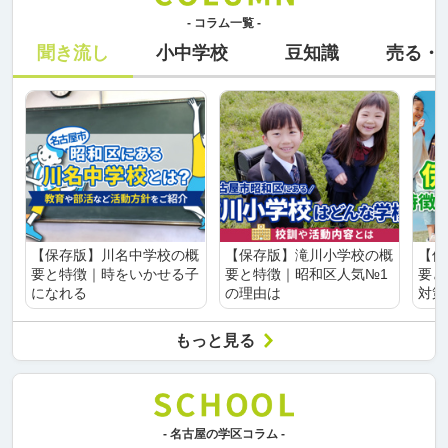
- コラム一覧 -
聞き流し
小中学校
豆知識
売る・
【保存版】川名中学校の概
【保存版】滝川小学校の概
【保
要と特徴｜時をいかせる子
要と特徴｜昭和区人気№1
要と
になれる
の理由は
対策
もっと見る
- 名古屋の学区コラム -