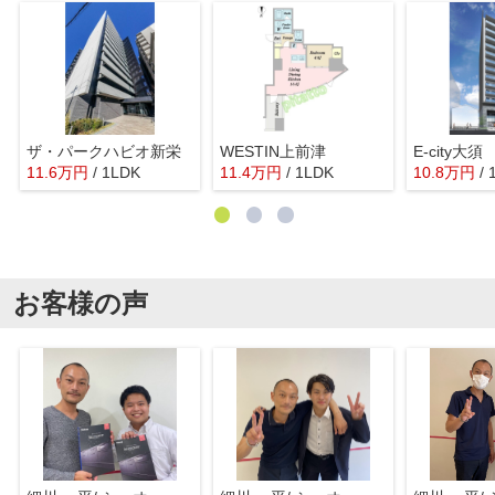
ザ・パークハビオ新栄
WESTIN上前津
E-city大須
11.6
万
円
/ 1LDK
11.4
万
円
/ 1LDK
10.8
万
円
/
お客様の声