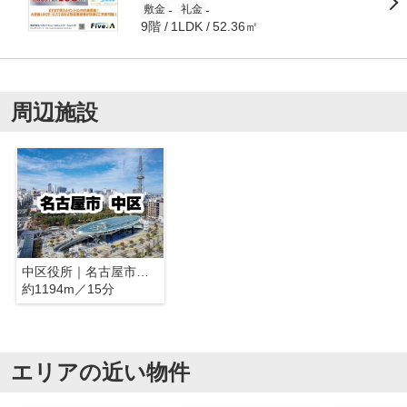
-
-
敷金
礼金
9階
52.36㎡
1LDK
周辺施設
中区役所｜名古屋市中区
約1194m／15分
エリアの近い物件