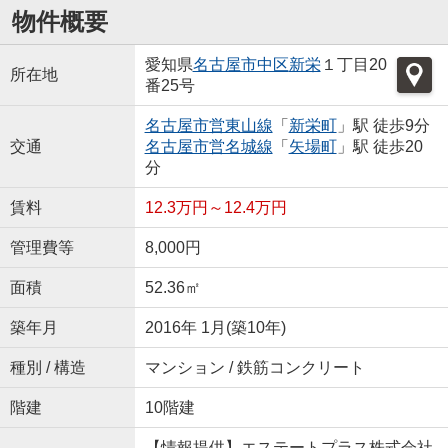
物件概要
愛知県
名古屋市中区
新栄
１丁目20
所在地
番25号
名古屋市営東山線
「
新栄町
」駅 徒歩9分
交通
名古屋市営名城線
「
矢場町
」駅 徒歩20
分
賃料
12.3万円～12.4万円
管理費等
8,000円
面積
52.36㎡
築年月
2016年 1月(築10年)
種別 / 構造
マンション / 鉄筋コンクリート
階建
10階建
【情報提供】エステートプラス株式会社