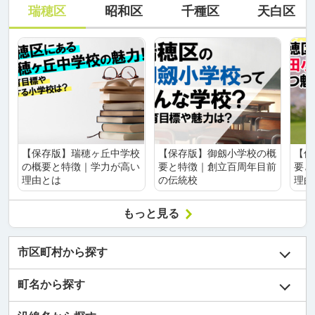
瑞穂区
昭和区
千種区
天白区
【保存版】瑞穂ヶ丘中学校
【保存版】御劔小学校の概
【保
の概要と特徴｜学力が高い
要と特徴｜創立百周年目前
要と
理由とは
の伝統校
理由
もっと見る
市区町村から探す
町名から探す