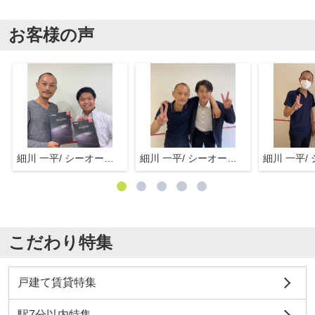
お客様の声
細川 一平/ シーオーエム(株)
細川 一平/ シーオーエム(株)
こだわり特集
戸建て賃貸特集
駅7分以内特集