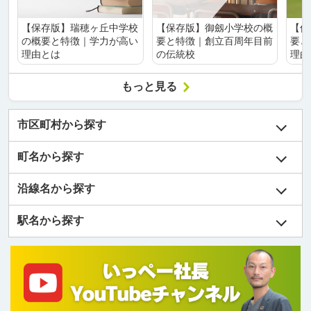
【保存版】瑞穂ヶ丘中学校
【保存版】御劔小学校の概
【保
の概要と特徴｜学力が高い
要と特徴｜創立百周年目前
要と
理由とは
の伝統校
理由
もっと見る
市区町村から探す
町名から探す
沿線名から探す
駅名から探す