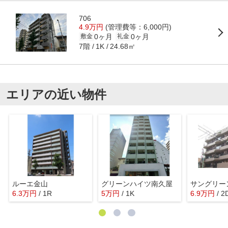
706
4.9万円
(管理費等：6,000円)
0ヶ月
0ヶ月
敷金
礼金
7階
24.68㎡
1K
エリアの近い物件
ルーエ金山
グリーンハイツ南久屋
サングリー
6.3
万
円
/ 1R
5
万
円
/ 1K
6.9
万
円
/ 2