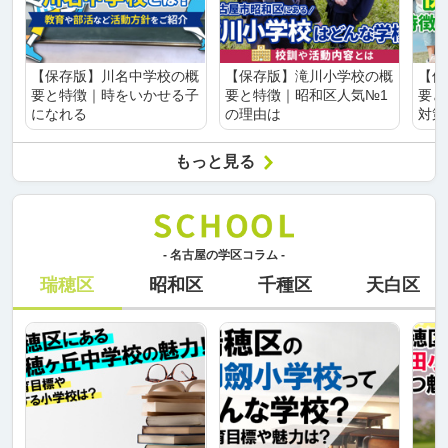
【保存版】川名中学校の概
【保存版】滝川小学校の概
【保
要と特徴｜時をいかせる子
要と特徴｜昭和区人気№1
要と
になれる
の理由は
対策
もっと見る
- 名古屋の学区コラム -
瑞穂区
昭和区
千種区
天白区