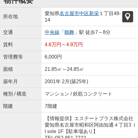
物件概要
愛知県
名古屋市中区
新栄
１丁目48-
所在地
14
交通
中央線
「
鶴舞
」駅 徒歩7～8分
賃料
4.6万円～4.9万円
管理費等
6,000円
面積
21.85㎡～24.85㎡
築年月
2001年 2月(築25年)
種別 / 構造
マンション / 鉄筋コンクリート
階建
7階建
【情報提供】エステートプラス株式会社
愛知県名古屋市昭和区阿由知通４丁目3 i
l sole 1F【駐車場あり】
TEL:052-851-7222