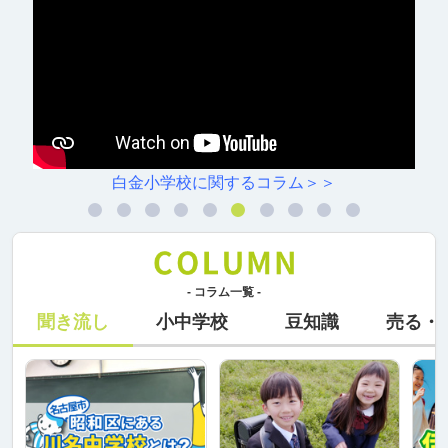
＞
村雲小学校に関するコラム＞
- コラム一覧 -
聞き流し
小中学校
豆知識
売る・