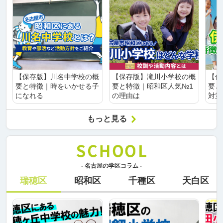
【保存版】川名中学校の概
【保存版】滝川小学校の概
【保
要と特徴｜時をいかせる子
要と特徴｜昭和区人気№1
要と
になれる
の理由は
対策
もっと見る
- 名古屋の学区コラム -
瑞穂区
昭和区
千種区
天白区