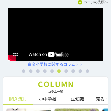
ページの先頭へ
白金小学校に関するコラム＞＞
- コラム一覧 -
聞き流し
小中学校
豆知識
売る・