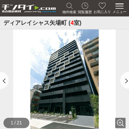
メニュー
お気に入り
物件検索
閲覧履歴
ディアレイシャス矢場町 (
4
室)
1 / 21