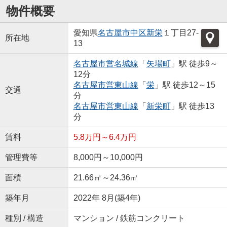
物件概要
愛知県
名古屋市中区
新栄
１丁目27-
所在地
13
名古屋市営名城線
「
矢場町
」駅 徒歩9～
12分
名古屋市営東山線
「
栄
」駅 徒歩12～15
交通
分
名古屋市営東山線
「
新栄町
」駅 徒歩13
分
賃料
5.8万円～6.4万円
管理費等
8,000円～10,000円
面積
21.66㎡～24.36㎡
築年月
2022年 8月(築4年)
種別 / 構造
マンション / 鉄筋コンクリート