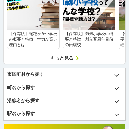
【保存版】瑞穂ヶ丘中学校
【保存版】御劔小学校の概
【保
の概要と特徴｜学力が高い
要と特徴｜創立百周年目前
要と
理由とは
の伝統校
理由
もっと見る
市区町村から探す
町名から探す
沿線名から探す
駅名から探す