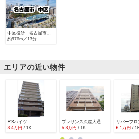
中区役所｜名古屋市中区
約976m／13分
エリアの近い物件
E'Sハイツ
プレサンス久屋大通公園サウス
3.4
万
円
/ 1K
5.8
万
円
/ 1K
6.1
万
円
/ 1