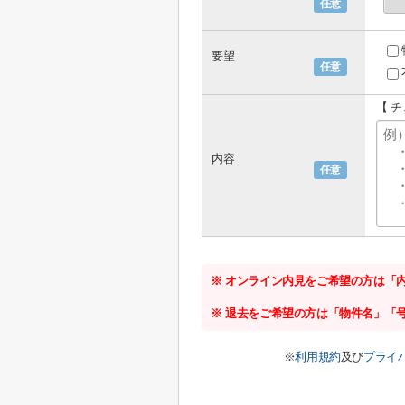
任意
要望
任意
【 
内容
任意
※ オンライン内見をご希望の方は「
※ 退去をご希望の方は「物件名」「
※
利用規約
及び
プライ