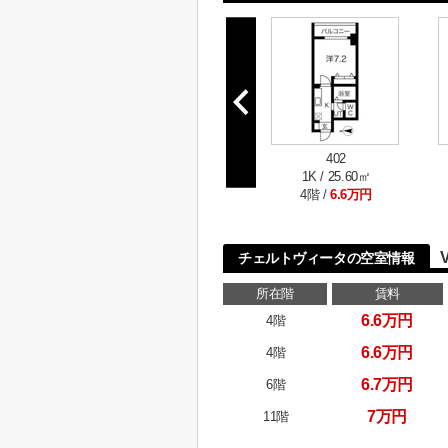
402
1K / 25.60㎡
4階 /
6.6万円
チェルトヴィータの空室情報
所在階
賃料
6.6万円
4階
6.6万円
4階
6.7万円
6階
7万円
11階