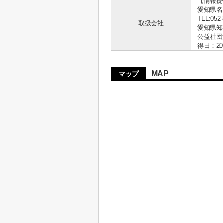
【情報提
愛知県名古
TEL:052-
取扱会社
愛知県知事 
公益社団
得日：20
MAP
マップ