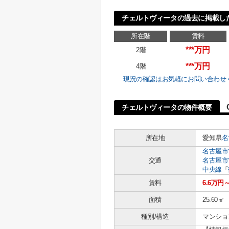
チェルトヴィータの過去に掲載し
所在階
賃料
***万円
2階
***万円
4階
現況の確認はお気軽にお問い合わせ
チェルトヴィータの物件概要
所在地
愛知県
名
名古屋市
交通
名古屋市
中央線
「
賃料
6.6万円
面積
25.60㎡
種別/構造
マンショ