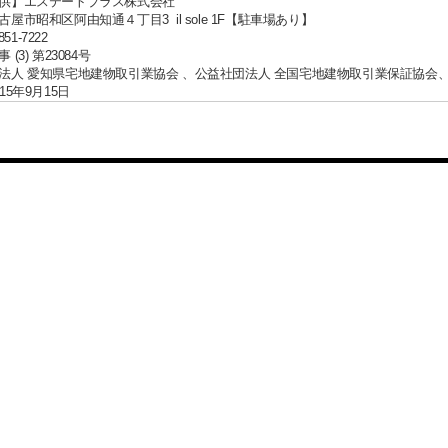
供】エステートプラス株式会社
屋市昭和区阿由知通４丁目3 il sole 1F【駐車場あり】
851-7222
(3) 第23084号
法人 愛知県宅地建物取引業協会 、公益社団法人 全国宅地建物取引業保証協会
15年9月15日