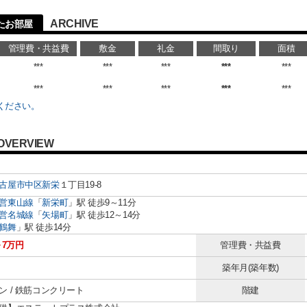
ARCHIVE
たお部屋
管理費・共益費
敷金
礼金
間取り
面積
***
***
***
***
***
***
***
***
***
***
ください。
OVERVIEW
古屋市中区
新栄
１丁目19-8
営東山線
「
新栄町
」駅 徒歩9～11分
営名城線
「
矢場町
」駅 徒歩12～14分
鶴舞
」駅 徒歩14分
～7万円
管理費・共益費
築年月(築年数)
ン / 鉄筋コンクリート
階建