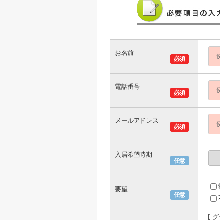
お名前
必須
電話番号
必須
メールアドレス
必須
入居希望時期
任意
要望
任意
【 