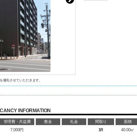
を優先させていただきます。
CANCY INFORMATION
管理費・共益費
敷金
礼金
間取り
面積
7,000円
1R
40.00㎡