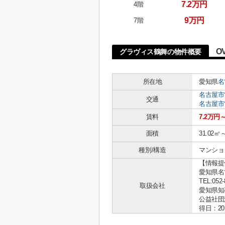
7.2万円
4階
9万円
7階
O
グラヴィス鶴舞の物件概要
所在地
愛知県
名
名古屋市
交通
名古屋市
賃料
7.2万円
面積
31.02㎡
種別/構造
マンショ
【情報提
愛知県名古
TEL:052-
取扱会社
愛知県知事 
公益社団
得日：20