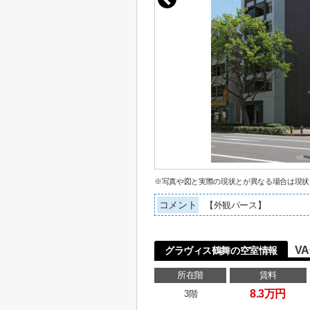
※写真や図と実際の現状とが異なる場合は現状
コメント
【外観パース】
VA
グラヴィス鶴舞の空室情報
所在階
賃料
8.3万円
3階