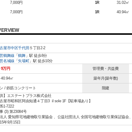
7,000円
1R
31.02㎡
7,000円
1R
40.94㎡
VERVIEW
古屋市中区
千代田
５丁目2-2
営鶴舞線
「
鶴舞
」駅 徒歩8分
営名城線
「
矢場町
」駅 徒歩10分
～9万円
管理費・共益費
～40.94㎡
築年月(築年数)
ン / 鉄筋コンクリート
階建
供】エステートプラス株式会社
屋市昭和区阿由知通４丁目3 il sole 1F【駐車場あり】
851-7222
(3) 第23084号
法人 愛知県宅地建物取引業協会 、公益社団法人 全国宅地建物取引業保証協会
15年9月15日