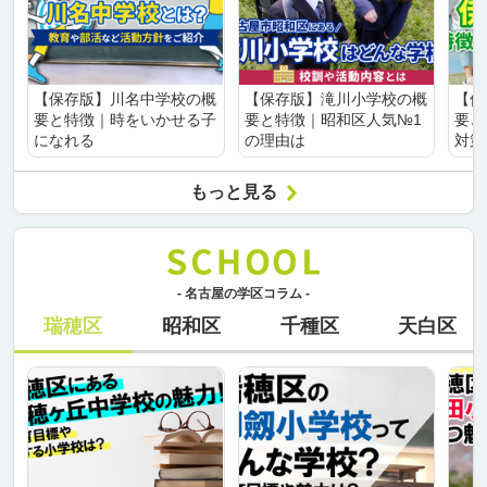
【保存版】川名中学校の概
【保存版】滝川小学校の概
【保
要と特徴｜時をいかせる子
要と特徴｜昭和区人気№1
要と
になれる
の理由は
対策
もっと見る
- 名古屋の学区コラム -
瑞穂区
昭和区
千種区
天白区