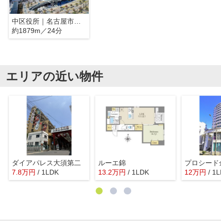
中区役所｜名古屋市中区
約1879m／24分
エリアの近い物件
ダイアパレス大須第二
ルーエ錦
プロシード
7.8
万
円
/ 1LDK
13.2
万
円
/ 1LDK
12
万
円
/ 1