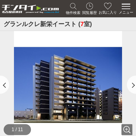
メニュー
お気に入り
物件検索
閲覧履歴
グランルクレ新栄イースト (
7
室)
1 / 11