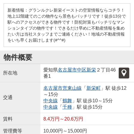
新着情報：グランルクレ新栄イーストの空室情報ならコチラ！
地上12階建てのこの物件なら景色もバッチリです！徒歩13分で
駅へのアクセスができる物件です！防犯対策もバッチリなマン
ションタイプの物件です！できるだけ早めに不動産情報を集め
たい方は当社スタッフまでご連絡ください！地域の不動産情報
をいち早くお届けします(#^^#)
物件概要
愛知県
名古屋市中区
新栄
２丁目46
所在地
番1
名古屋市営東山線
「
新栄町
」駅 徒歩12
～15分
交通
中央線
「
鶴舞
」駅 徒歩10～15分
中央線
「
千種
」駅 徒歩15分
賃料
8.4万円～20.6万円
管理費等
10,000円～15,000円