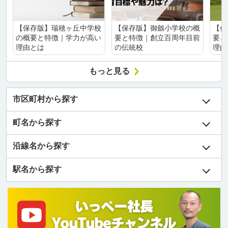
【保存版】瑞穂ヶ丘中学校
【保存版】御劔小学校の概
【保
の概要と特徴｜学力が高い
要と特徴｜創立百周年目前
要と
理由とは
の伝統校
理由
もっと見る
市区町村から探す
町名から探す
沿線名から探す
駅名から探す