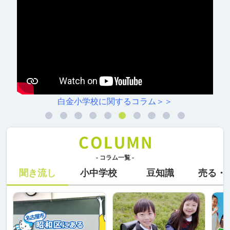
ラム＞＞
村雲小学校に関するコ
- コラム一覧 -
聞き流し
小中学校
豆知識
売る・