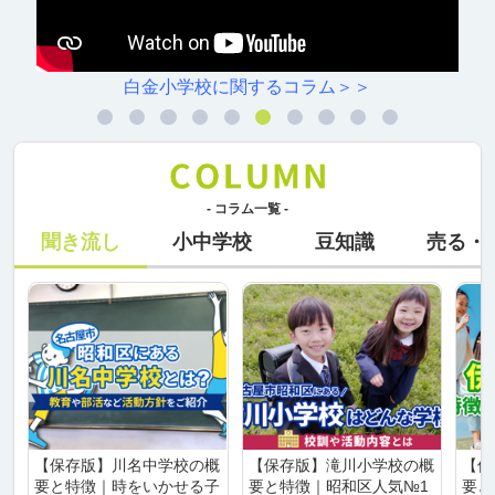
白金小学校に関するコラム＞＞
- コラム一覧 -
聞き流し
小中学校
豆知識
売る・
【保存版】川名中学校の概
【保存版】滝川小学校の概
【保
要と特徴｜時をいかせる子
要と特徴｜昭和区人気№1
要と