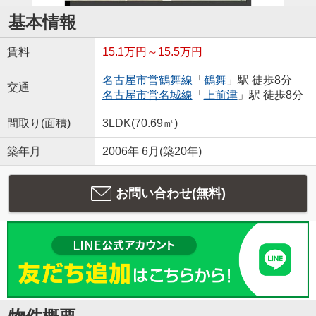
基本情報
賃料
15.1万円～15.5万円
名古屋市営鶴舞線
「
鶴舞
」駅 徒歩8分
交通
名古屋市営名城線
「
上前津
」駅 徒歩8分
間取り(面積)
3LDK(70.69㎡)
築年月
2006年 6月(築20年)
お問い合わせ(無料)