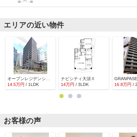
エリアの近い物件
オープンレジデンシア 栄
ナビシティ大須Ⅱ
GRANPA
14.5
万
円
/ 1LDK
14
万
円
/ 3LDK
16.8
万
円
/
お客様の声