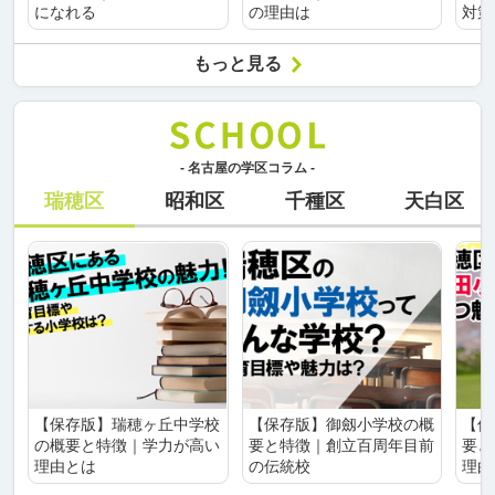
になれる
の理由は
対策
もっと見る
- 名古屋の学区コラム -
瑞穂区
昭和区
千種区
天白区
【保存版】瑞穂ヶ丘中学校
【保存版】御劔小学校の概
【保
の概要と特徴｜学力が高い
要と特徴｜創立百周年目前
要と
理由とは
の伝統校
理由