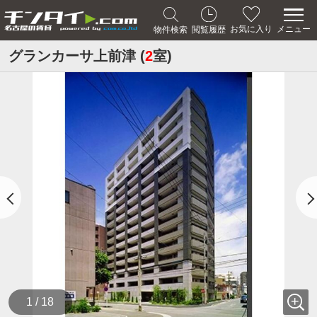
メニュー
お気に入り
物件検索
閲覧履歴
グランカーサ上前津 (
2
室)
1 / 18