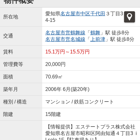
物件概要
愛知県
名古屋市中区
千代田
３丁目3
所在地
4-15
名古屋市営鶴舞線
「
鶴舞
」駅 徒歩8分
交通
名古屋市営名城線
「
上前津
」駅 徒歩8分
賃料
15.1万円～15.5万円
管理費等
20,000円
面積
70.69㎡
築年月
2006年 6月(築20年)
種別 / 構造
マンション / 鉄筋コンクリート
階建
15階建
【情報提供】エステートプラス株式会社
愛知県名古屋市昭和区阿由知通４丁目3 i
l sole 1F【駐車場あり】