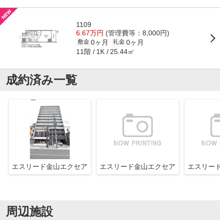
1109
6.67万円
(管理費等：8,000円)
0ヶ月
0ヶ月
敷金
礼金
11階
25.44㎡
1K
成約済み一覧
エスリード金山エクセア
エスリード金山エクセア
エスリー
周辺施設