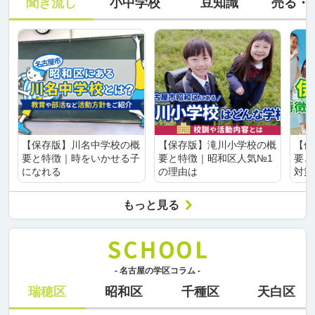
聞き流し
小中学校
豆知識
売る・
【保存版】川名中学校の概
【保存版】滝川小学校の概
【保
要と特徴｜時をいかせる子
要と特徴｜昭和区人気№1
要と
になれる
の理由は
対策
もっと見る
- 名古屋の学区コラム -
瑞穂区
昭和区
千種区
天白区