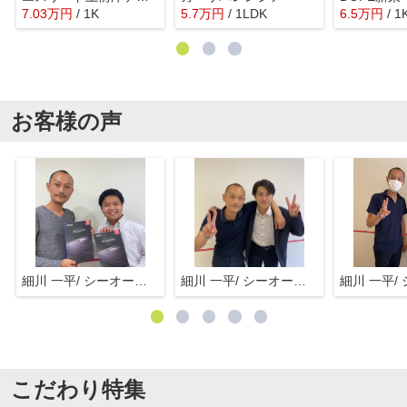
7.03
万
円
/ 1K
5.7
万
円
/ 1LDK
6.5
万
円
/ 1
お客様の声
細川 一平/ シーオーエム(株)
細川 一平/ シーオーエム(株)
こだわり特集