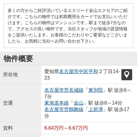
多くの方からご好評頂いているエスリード金山エクセアのご紹
介です。こちらの物件では初期費用をカードでお支払いいただ
けます。こちらの物件はマンションです。駅まで徒歩7分なの
で、アクセスの良い物件です。当社スタッフが地域の賃貸情報
をご提供いたします。お客様のこだわりやご要望などございま
したら、お気軽に当社へお問い合わせ下さい。
物件概要
愛知県
名古屋市中区
平和
２丁目14-
所在地
23
名古屋市営名城線
「
東別院
」駅 徒歩6～
7分
交通
東海道本線
「
金山
」駅 徒歩8～14分
名古屋市営鶴舞線
「
上前津
」駅 徒歩17
分
賃料
6.64万円～6.67万円