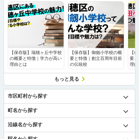
【保存版】瑞穂ヶ丘中学校
【保存版】御劔小学校の概
【保
の概要と特徴｜学力が高い
要と特徴｜創立百周年目前
要と
理由とは
の伝統校
理由
もっと見る
市区町村から探す
町名から探す
沿線名から探す
駅名から探す