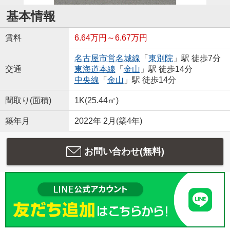
基本情報
賃料
6.64万円～6.67万円
名古屋市営名城線
「
東別院
」駅 徒歩7分
交通
東海道本線
「
金山
」駅 徒歩14分
中央線
「
金山
」駅 徒歩14分
間取り(面積)
1K(25.44㎡)
築年月
2022年 2月(築4年)
お問い合わせ(無料)