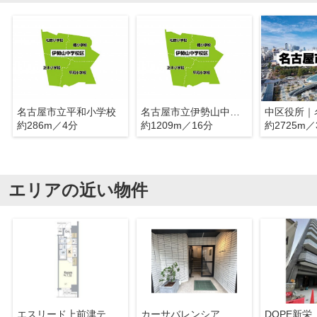
名古屋市立平和小学校
名古屋市立伊勢山中学校
約286m／4分
約1209m／16分
約2725m／
エリアの近い物件
エスリード上前津テルツェ
カーサバレンシア
DOPE新栄