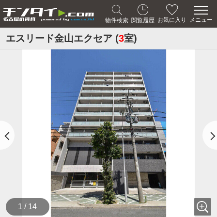
メニュー
お気に入り
物件検索
閲覧履歴
エスリード金山エクセア (
3
室)
1 / 14