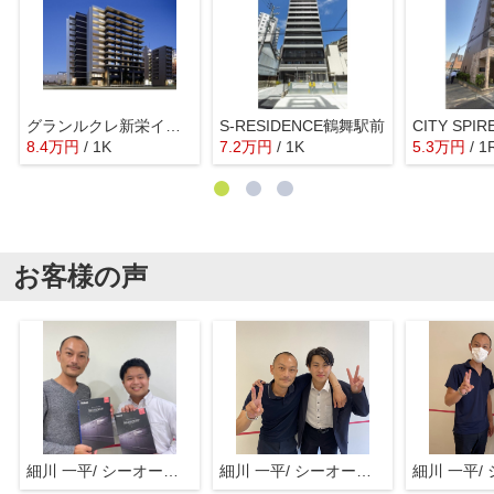
グランルクレ新栄イースト
S-RESIDENCE鶴舞駅前
CITY SP
8.4
万
円
/ 1K
7.2
万
円
/ 1K
5.3
万
円
/ 1
お客様の声
細川 一平/ シーオーエム(株)
細川 一平/ シーオーエム(株)