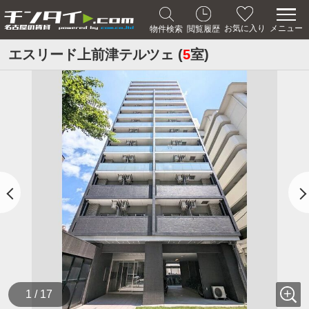
メニュー
お気に入り
物件検索
閲覧履歴
エスリード上前津テルツェ (
5
室)
1 / 17