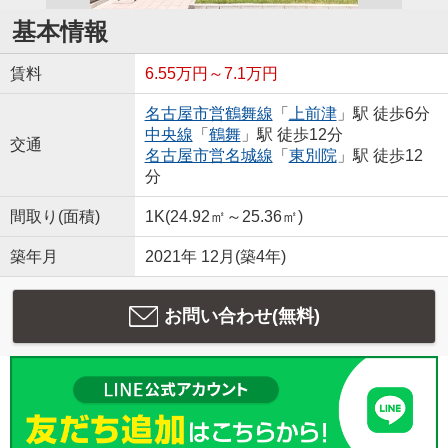
基本情報
賃料
6.55万円～7.1万円
名古屋市営鶴舞線
「
上前津
」駅 徒歩6分
中央線
「
鶴舞
」駅 徒歩12分
交通
名古屋市営名城線
「
東別院
」駅 徒歩12
分
間取り(面積)
1K(24.92㎡～25.36㎡)
築年月
2021年 12月(築4年)
お問い合わせ(無料)