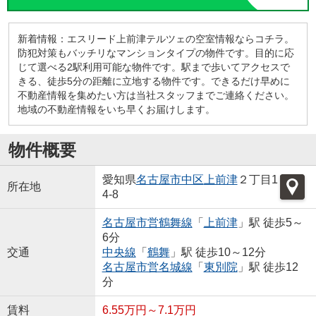
新着情報：エスリード上前津テルツェの空室情報ならコチラ。
防犯対策もバッチリなマンションタイプの物件です。目的に応
じて選べる2駅利用可能な物件です。駅まで歩いてアクセスで
きる、徒歩5分の距離に立地する物件です。できるだけ早めに
不動産情報を集めたい方は当社スタッフまでご連絡ください。
地域の不動産情報をいち早くお届けします。
物件概要
愛知県
名古屋市中区
上前津
２丁目1
所在地
4-8
名古屋市営鶴舞線
「
上前津
」駅 徒歩5～
6分
交通
中央線
「
鶴舞
」駅 徒歩10～12分
名古屋市営名城線
「
東別院
」駅 徒歩12
分
賃料
6.55万円～7.1万円