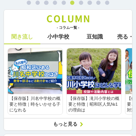
- コラム一覧 -
聞き流し
小中学校
豆知識
売る・
【保存版】川名中学校の概
【保存版】滝川小学校の概
【保
要と特徴｜時をいかせる子
要と特徴｜昭和区人気№1
要と
になれる
の理由は
対策
もっと見る