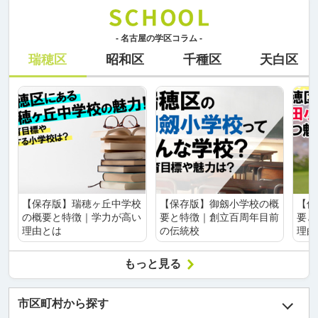
- 名古屋の学区コラム -
瑞穂区
昭和区
千種区
天白区
【保存版】瑞穂ヶ丘中学校
【保存版】御劔小学校の概
【保
の概要と特徴｜学力が高い
要と特徴｜創立百周年目前
要と
理由とは
の伝統校
理由
もっと見る
市区町村から探す