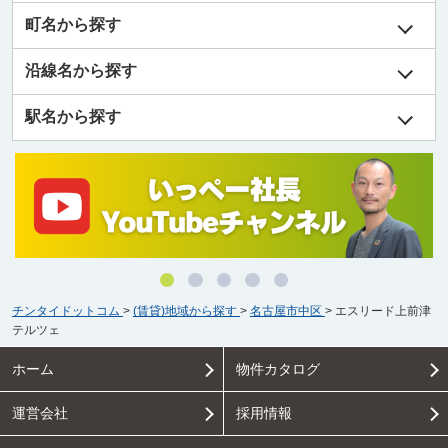
町名から探す
沿線名から探す
駅名から探す
チンタイドットコム
>
(賃貸)地域から探す
>
名古屋市中区
>
エスリード上前津
テルツェ
ホーム
物件カタログ
運営会社
採用情報