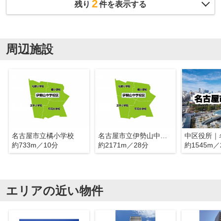
2
残り
件を表示する
周辺施設
名古屋市立橘小学校
名古屋市立伊勢山中学校
約733m／10分
約2171m／28分
約1545m／
エリアの近い物件