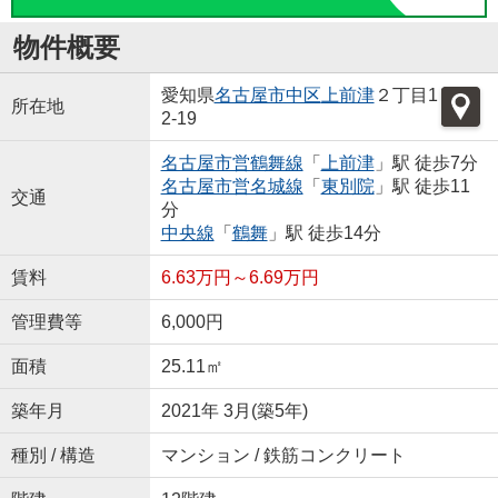
物件概要
愛知県
名古屋市中区
上前津
２丁目1
所在地
2-19
名古屋市営鶴舞線
「
上前津
」駅 徒歩7分
名古屋市営名城線
「
東別院
」駅 徒歩11
交通
分
中央線
「
鶴舞
」駅 徒歩14分
賃料
6.63万円～6.69万円
管理費等
6,000円
面積
25.11㎡
築年月
2021年 3月(築5年)
種別 / 構造
マンション / 鉄筋コンクリート