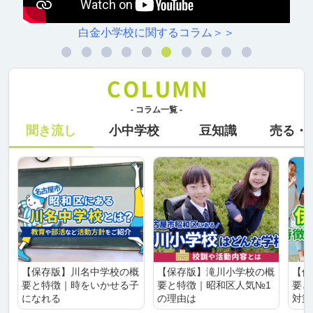
白金小学校に関するコラム＞＞
- コラム一覧 -
聞き流し
小中学校
豆知識
売る・
【保存版】川名中学校の概
【保存版】滝川小学校の概
【保
要と特徴｜時をいかせる子
要と特徴｜昭和区人気№1
要と
になれる
の理由は
対策