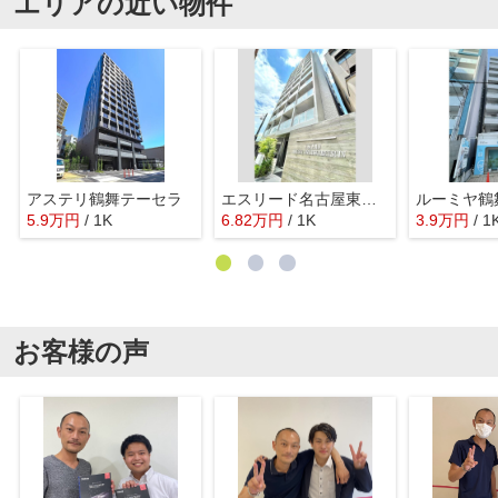
エリアの近い物件
アステリ鶴舞テーセラ
エスリード名古屋東別院
ルーミヤ鶴
5.9
万
円
/ 1K
6.82
万
円
/ 1K
3.9
万
円
/ 1
お客様の声