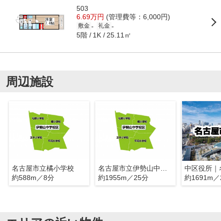
503
6.69万円
(管理費等：6,000円)
-
-
敷金
礼金
5階
25.11㎡
1K
周辺施設
名古屋市立橘小学校
名古屋市立伊勢山中学校
約588m／8分
約1955m／25分
約1691m／