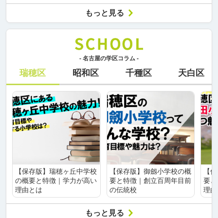
もっと見る
- 名古屋の学区コラム -
瑞穂区
昭和区
千種区
天白区
【保存版】瑞穂ヶ丘中学校
【保存版】御劔小学校の概
【保
の概要と特徴｜学力が高い
要と特徴｜創立百周年目前
要と
理由とは
の伝統校
理由
もっと見る