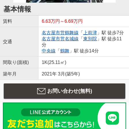
基本情報
賃料
6.63万円～6.69万円
名古屋市営鶴舞線
「
上前津
」駅 徒歩7分
名古屋市営名城線
「
東別院
」駅 徒歩11
交通
分
中央線
「
鶴舞
」駅 徒歩14分
間取り(面積)
1K(25.11㎡)
築年月
2021年 3月(築5年)
お問い合わせ(無料)