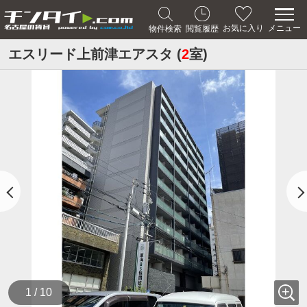
メニュー
お気に入り
物件検索
閲覧履歴
エスリード上前津エアスタ (
2
室)
1 / 10