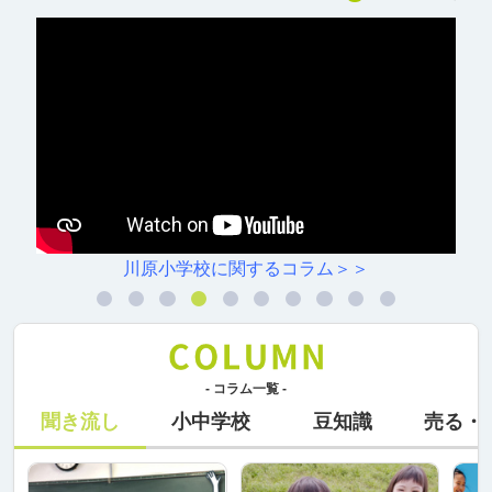
川原小学校に関するコラム＞＞
- コラム一覧 -
聞き流し
小中学校
豆知識
売る・