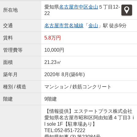
愛知県
名古屋市中区
金山
５丁目12-
所在地
22
交通
名古屋市営名城線
「
金山
」駅 徒歩9分
賃料
5.8万円
管理費等
10,000円
面積
21.23㎡
築年月
2020年 8月(築6年)
種別 / 構造
マンション / 鉄筋コンクリート
階建
9階建
【情報提供】エステートプラス株式会社
愛知県名古屋市昭和区阿由知通４丁目3 i
l sole 1F【駐車場あり】
TEL:052-851-7222
愛知県知事 (3) 第23084号