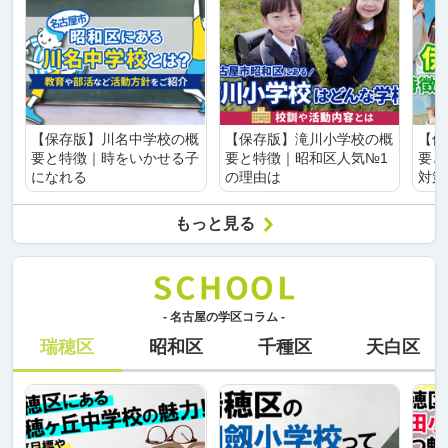
【保存版】川名中学校の概
【保存版】滝川小学校の概
【保
要と特徴｜時をいかせる子
要と特徴｜昭和区人気№1
要と
になれる
の理由は
対策
もっと見る
- 名古屋の学区コラム -
瑞穂区
昭和区
千種区
天白区