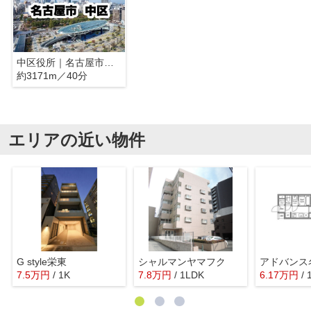
中区役所｜名古屋市中区
約3171m／40分
エリアの近い物件
G style栄東
シャルマンヤマフク
7.5
万
円
/ 1K
7.8
万
円
/ 1LDK
6.17
万
円
/ 