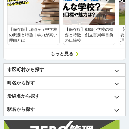
【保存版】瑞穂ヶ丘中学校
【保存版】御劔小学校の概
【保
の概要と特徴｜学力が高い
要と特徴｜創立百周年目前
要と
理由とは
の伝統校
理由
もっと見る
市区町村から探す
町名から探す
沿線名から探す
駅名から探す