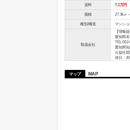
賃料
7.1万円
面積
27.36㎡
種別/構造
マンショ
【情報提
愛知県名古
TEL:052-
取扱会社
愛知県知事 
公益社団
得日：20
MAP
マップ