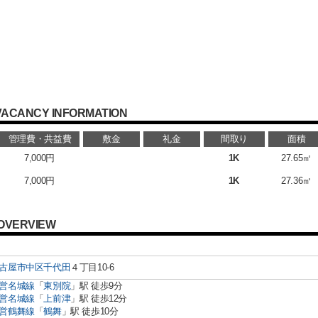
VACANCY INFORMATION
管理費・共益費
敷金
礼金
間取り
面積
7,000円
1K
27.65㎡
7,000円
1K
27.36㎡
OVERVIEW
古屋市中区
千代田
４丁目10-6
営名城線
「
東別院
」駅 徒歩9分
営名城線
「
上前津
」駅 徒歩12分
営鶴舞線
「
鶴舞
」駅 徒歩10分