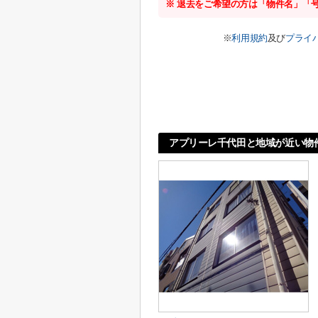
※ 退去をご希望の方は「物件名」「
※
利用規約
及び
プライ
アプリーレ千代田と地域が近い物