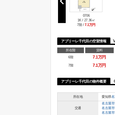
0706
1K / 27.36㎡
7階 /
7.1万円
アプリーレ千代田の空室情報
所在階
賃料
7.1万円
6階
7.1万円
7階
アプリーレ千代田の物件概要
所在地
愛知県
名
名古屋市
交通
名古屋市
名古屋市