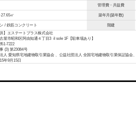
管理費・共益費
～27.65㎡
築年月(築年数)
ン / 鉄筋コンクリート
階建
供】エステートプラス株式会社
屋市昭和区阿由知通４丁目3 il sole 1F【駐車場あり】
851-7222
(3) 第23084号
法人 愛知県宅地建物取引業協会 、公益社団法人 全国宅地建物取引業保証協会
15年9月15日