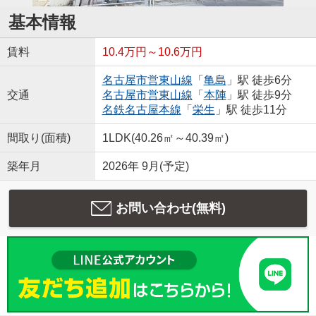
基本情報
賃料
10.4万円～10.6万円
名古屋市営東山線
「
亀島
」駅 徒歩6分
交通
名古屋市営東山線
「
本陣
」駅 徒歩9分
名鉄名古屋本線
「
栄生
」駅 徒歩11分
間取り(面積)
1LDK(40.26㎡～40.39㎡)
築年月
2026年 9月(予定)
お問い合わせ(無料)