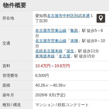
物件概要
愛知県
名古屋市中村区
則武本通
１
所在地
丁目30
名古屋市営東山線
「
亀島
」駅 徒歩5～6
分
名古屋市営東山線
「
本陣
」駅 徒歩9～10
交通
分
名鉄名古屋本線
「
栄生
」駅 徒歩11分
東海道本線
「
名古屋
」駅 徒歩15分
賃料
10.4万円～10.6万円
管理費等
6,500円
面積
40.26㎡～40.39㎡
築年月
2026年 9月(予定)
種別 / 構造
マンション / 鉄筋コンクリート