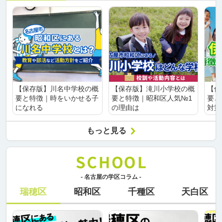
【保存版】川名中学校の概
【保存版】滝川小学校の概
【保
要と特徴｜時をいかせる子
要と特徴｜昭和区人気№1
要と
になれる
の理由は
対策
もっと見る
- 名古屋の学区コラム -
瑞穂区
昭和区
千種区
天白区