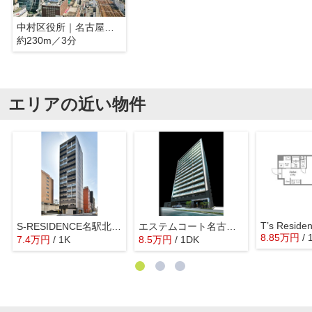
中村区役所｜名古屋市中村区
約230m／3分
エリアの近い物件
T’s Reside
S-RESIDENCE名駅北alesia(
エステムコート名古屋セントリア
8.85
万
円
/ 
7.4
万
円
/ 1K
8.5
万
円
/ 1DK