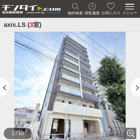
メニュー
お気に入り
物件検索
閲覧履歴
axis.LS (
3
室)
1 / 10