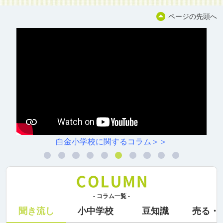
ページの先頭へ
白金小学校に関するコラム＞＞
- コラム一覧 -
聞き流し
小中学校
豆知識
売る・