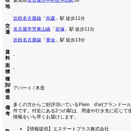
在
愛知県
名古屋市中村区
沖田町
36
地
近鉄名古屋線
「
烏森
」駅 徒歩11分
交
名古屋市営東山線
「
岩塚
」駅 徒歩11分
通
近鉄名古屋線
「
黄金
」駅 徒歩13分
賃
-
料
面
-
積
種
別/
アパート / 木造
構
造
多くの方からご好評頂いているPlein d'or(プラ
備
件です。付近にある2つの駅は、用途や行き先に応じて
考
情報をいち早くお届けします。
【情報提供】エステートプラス株式会社