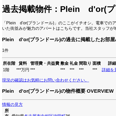
過去掲載物件：Plein d'or
「Plein d'or(プランドール)」のここがイチオシ。
いた街並みが魅力のアパートはこちらです。当社スタッフが
Plein d'or(プランドール)の過去に掲載したお部屋
1
件
所在階
賃料
管理費・共益費
敷金
礼金
間取り
面積
詳
1階
***万円
***
***
***
***
***
詳細を
現況の確認はお気軽にお問い合わせください。
Plein d'or(プランドール)の物件概要
OVERVIEW
情報の見方
所