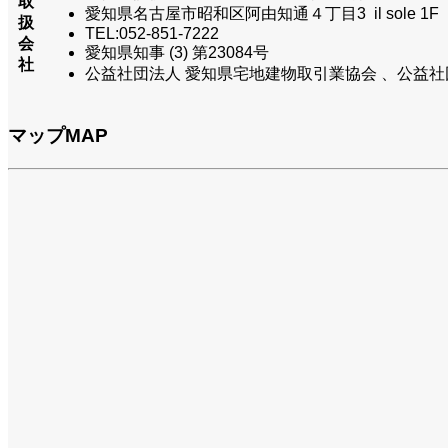
取
愛知県名古屋市昭和区阿由知通４丁目3 il sole 1
扱
TEL:052-851-7222
会
愛知県知事 (3) 第23084号
社
公益社団法人 愛知県宅地建物取引業協会 、公益社
マップ
MAP