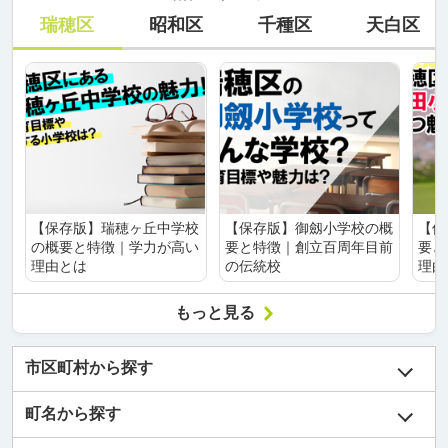
瑞穂区
昭和区
千種区
天白区
【保存版】瑞穂ヶ丘中学校
【保存版】御劔小学校の概
【保
の概要と特徴｜学力が高い
要と特徴｜創立百周年目前
要と
理由とは
の伝統校
理由
もっと見る
市区町村から探す
町名から探す