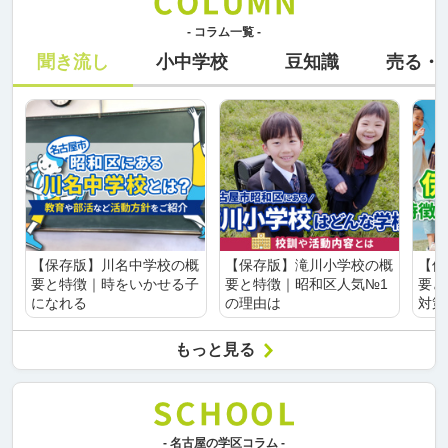
- コラム一覧 -
聞き流し
小中学校
豆知識
売る・
【保存版】川名中学校の概
【保存版】滝川小学校の概
【保
要と特徴｜時をいかせる子
要と特徴｜昭和区人気№1
要と
になれる
の理由は
対策
もっと見る
- 名古屋の学区コラム -