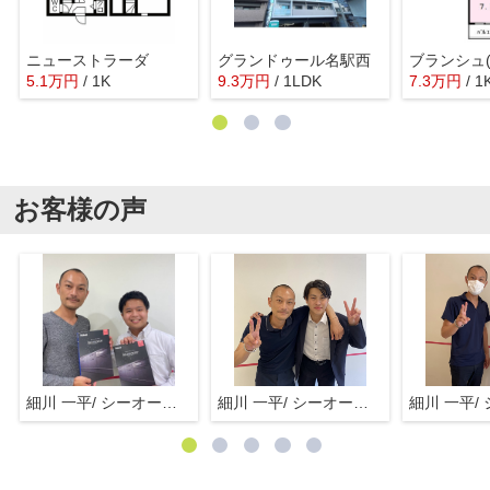
ニューストラーダ
グランドゥール名駅西
ブランシュ(B
5.1
万
円
/ 1K
9.3
万
円
/ 1LDK
7.3
万
円
/ 1
お客様の声
細川 一平/ シーオーエム(株)
細川 一平/ シーオーエム(株)