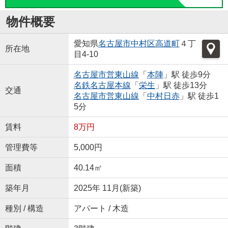
物件概要
愛知県
名古屋市中村区
高道町
４丁
所在地
目4-10
名古屋市営東山線
「
本陣
」駅 徒歩9分
名鉄名古屋本線
「
栄生
」駅 徒歩13分
交通
名古屋市営東山線
「
中村日赤
」駅 徒歩1
5分
賃料
8万円
管理費等
5,000円
面積
40.14㎡
築年月
2025年 11月(新築)
種別 / 構造
アパート / 木造