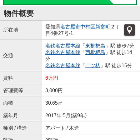
物件概要
愛知県
名古屋市中村区
新富町
２丁
所在地
目4番27号-1
名鉄名古屋本線
「
東枇杷島
」駅 徒歩7分
名鉄名古屋本線
「
西枇杷島
」駅 徒歩14
交通
分
名鉄名古屋本線
「
二ツ杁
」駅 徒歩16分
賃料
6万円
管理費等
3,000円
面積
30.65㎡
築年月
2017年 5月(築9年)
種別 / 構造
アパート / 木造