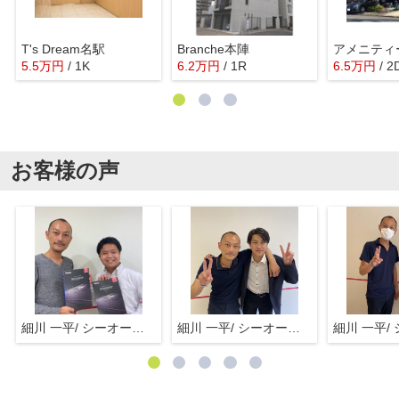
T's Dream名駅
Branche本陣
アメニティ
5.5
万
円
/ 1K
6.2
万
円
/ 1R
6.5
万
円
/ 2
お客様の声
細川 一平/ シーオーエム(株)
細川 一平/ シーオーエム(株)