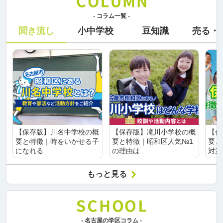
- コラム一覧 -
聞き流し
小中学校
豆知識
売る・
【保存版】川名中学校の概
【保存版】滝川小学校の概
【保
要と特徴｜時をいかせる子
要と特徴｜昭和区人気№1
要と
になれる
の理由は
対策
もっと見る
- 名古屋の学区コラム -