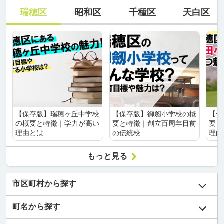
瑞穂区
昭和区
千種区
天白区
【保存版】瑞穂ヶ丘中学校
【保存版】御劔小学校の概
【保
の概要と特徴｜学力が高い
要と特徴｜創立百周年目前
要と
理由とは
の伝統校
理由
もっと見る
市区町村から探す
町名から探す