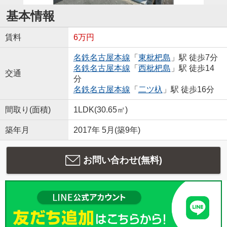
基本情報
賃料
6万円
名鉄名古屋本線
「
東枇杷島
」駅 徒歩7分
名鉄名古屋本線
「
西枇杷島
」駅 徒歩14
交通
分
名鉄名古屋本線
「
二ツ杁
」駅 徒歩16分
間取り(面積)
1LDK(30.65㎡)
築年月
2017年 5月(築9年)
お問い合わせ(無料)