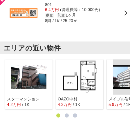
801
6.4万円
(管理費等：10,000円)
1ヶ月
-
敷金
礼金
8階
25.20㎡
1K
エリアの近い物件
スターマンション
OAZO中村
メイプル岩
4.2
万
円
/ 1K
4.3
万
円
/ 1K
5.9
万
円
/ 1