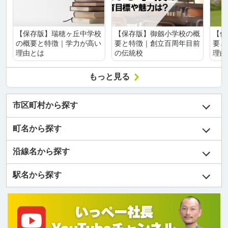
【保存版】瑞穂ヶ丘中学校
【保存版】御劔小学校の概
【保
の概要と特徴｜学力が高い
要と特徴｜創立百周年目前
要と
理由とは
の伝統校
理由
もっと見る
市区町村から探す
町名から探す
沿線名から探す
駅名から探す