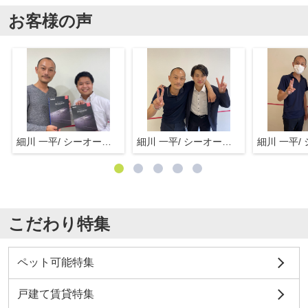
お客様の声
細川 一平/ シーオーエム(株)
細川 一平/ シーオーエム(株)
こだわり特集
ペット可能特集
戸建て賃貸特集