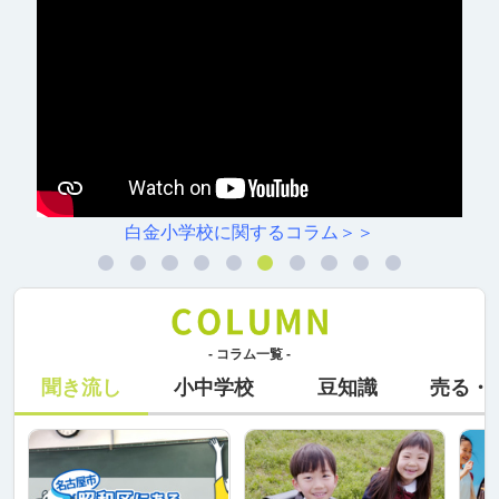
白金小学校に関するコラム＞＞
- コラム一覧 -
聞き流し
小中学校
豆知識
売る・