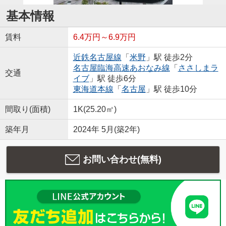
基本情報
賃料
6.4万円～6.9万円
近鉄名古屋線
「
米野
」駅 徒歩2分
名古屋臨海高速あおなみ線
「
ささしまラ
交通
イブ
」駅 徒歩6分
東海道本線
「
名古屋
」駅 徒歩10分
間取り(面積)
1K(25.20㎡)
築年月
2024年 5月(築2年)
お問い合わせ(無料)