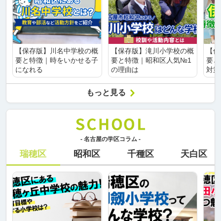
【保存版】川名中学校の概
【保存版】滝川小学校の概
【保
要と特徴｜時をいかせる子
要と特徴｜昭和区人気№1
要と
になれる
の理由は
対策
もっと見る
- 名古屋の学区コラム -
瑞穂区
昭和区
千種区
天白区