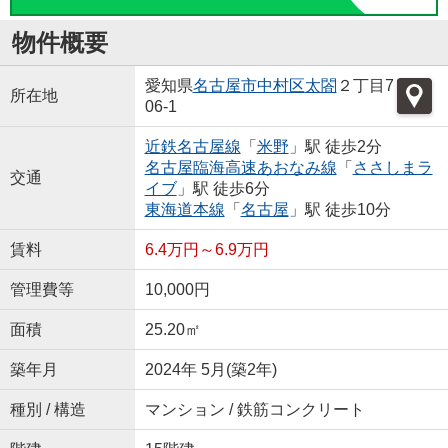
物件概要
愛知県
名古屋市中村区
太閤
２丁目7
所在地
06-1
近鉄名古屋線
「
米野
」駅 徒歩2分
名古屋臨海高速あおなみ線
「
ささしまラ
交通
イブ
」駅 徒歩6分
東海道本線
「
名古屋
」駅 徒歩10分
賃料
6.4万円～6.9万円
管理費等
10,000円
面積
25.20㎡
築年月
2024年 5月(築2年)
種別 / 構造
マンション / 鉄筋コンクリート