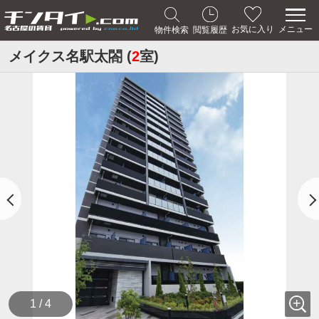
メニュー
お気に入り
物件検索
閲覧履歴
メイクス名駅太閤 (
2
室)
1 / 4