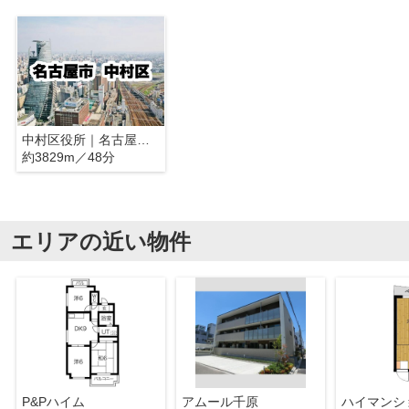
中村区役所｜名古屋市中村区
約3829m／48分
エリアの近い物件
P&Pハイム
アムール千原
ハイマンシ