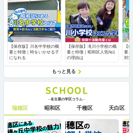
【保存版】川名中学校の概
【保存版】滝川小学校の概
【保
要と特徴｜時をいかせる子
要と特徴｜昭和区人気№1
要と
になれる
の理由は
対策
もっと見る
- 名古屋の学区コラム -
瑞穂区
昭和区
千種区
天白区