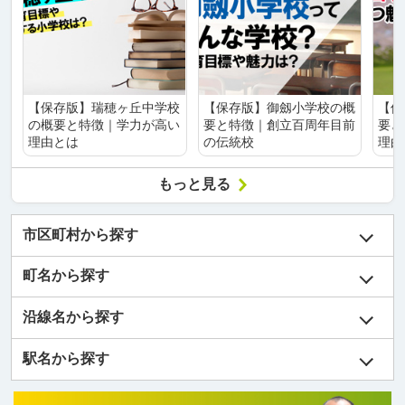
【保存版】瑞穂ヶ丘中学校
【保存版】御劔小学校の概
【保
の概要と特徴｜学力が高い
要と特徴｜創立百周年目前
要と
理由とは
の伝統校
理由
もっと見る
市区町村から探す
町名から探す
沿線名から探す
駅名から探す