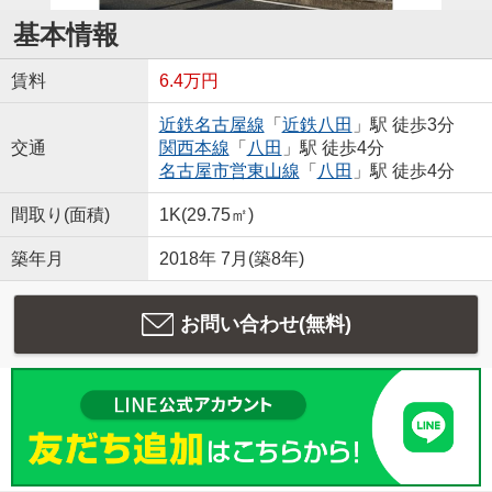
基本情報
賃料
6.4万円
近鉄名古屋線
「
近鉄八田
」駅 徒歩3分
交通
関西本線
「
八田
」駅 徒歩4分
名古屋市営東山線
「
八田
」駅 徒歩4分
間取り(面積)
1K(29.75㎡)
築年月
2018年 7月(築8年)
お問い合わせ(無料)