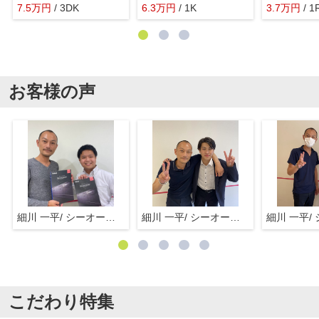
7.5
万
円
/ 3DK
6.3
万
円
/ 1K
3.7
万
円
/ 1
お客様の声
細川 一平/ シーオーエム(株)
細川 一平/ シーオーエム(株)
こだわり特集