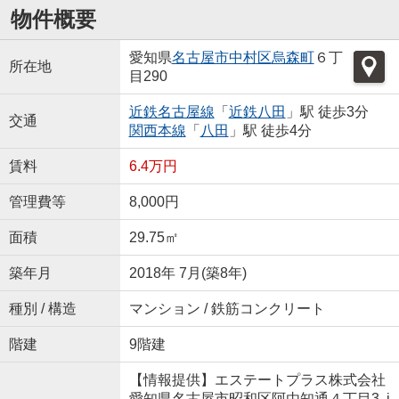
物件概要
愛知県
名古屋市中村区
烏森町
６丁
所在地
目290
近鉄名古屋線
「
近鉄八田
」駅 徒歩3分
交通
関西本線
「
八田
」駅 徒歩4分
賃料
6.4万円
管理費等
8,000円
面積
29.75㎡
築年月
2018年 7月(築8年)
種別 / 構造
マンション / 鉄筋コンクリート
階建
9階建
【情報提供】エステートプラス株式会社
愛知県名古屋市昭和区阿由知通４丁目3 i