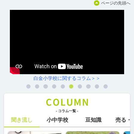
ページの先頭へ
白金小学校に関するコラム＞＞
- コラム一覧 -
聞き流し
小中学校
豆知識
売る・