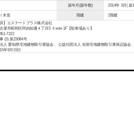
築年月(築年数)
2014年 3月( 築1
/ 木造
階建
2階建
供】エステートプラス株式会社
屋市昭和区阿由知通４丁目3 il sole 1F【駐車場あり】
851-7222
(3) 第23084号
法人 愛知県宅地建物取引業協会 、公益社団法人 全国宅地建物取引業保証協会
15年9月15日