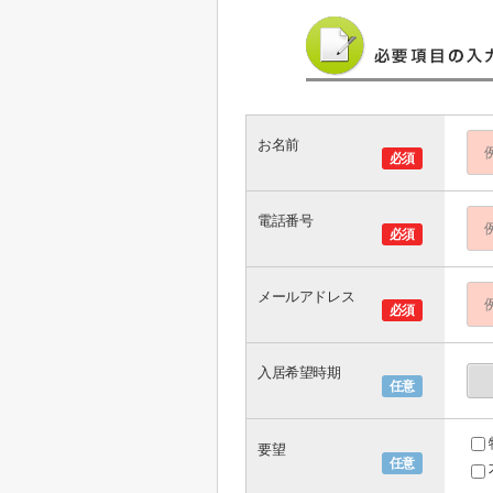
お名前
必須
電話番号
必須
メールアドレス
必須
入居希望時期
任意
要望
任意