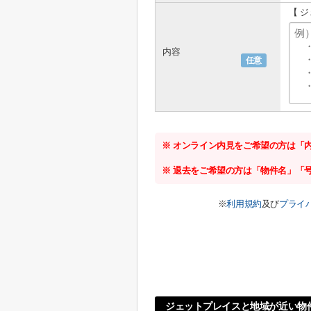
【 
内容
任意
※ オンライン内見をご希望の方は「
※ 退去をご希望の方は「物件名」「
※
利用規約
及び
プライ
ジェットプレイスと地域が近い物