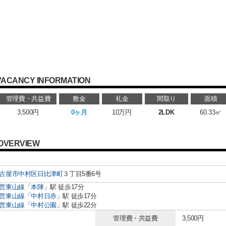
VACANCY INFORMATION
管理費・共益費
敷金
礼金
間取り
面積
3,500円
0ヶ月
10万円
2LDK
60.33㎡
OVERVIEW
古屋市中村区
日比津町
３丁目5番6号
営東山線
「
本陣
」駅 徒歩17分
営東山線
「
中村日赤
」駅 徒歩17分
営東山線
「
中村公園
」駅 徒歩22分
管理費・共益費
3,500円