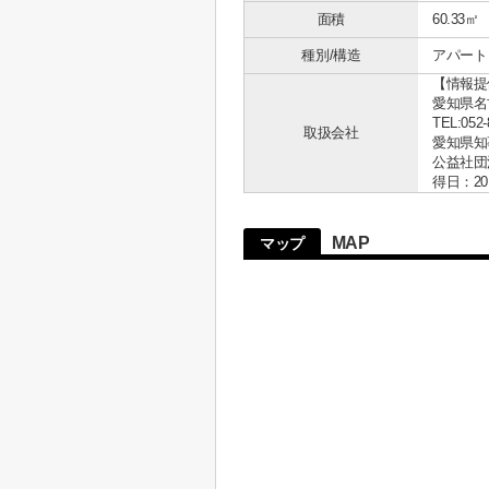
面積
60.33㎡
種別/構造
アパート 
【情報提
愛知県名古
TEL:052-
取扱会社
愛知県知事 
公益社団
得日：20
MAP
マップ