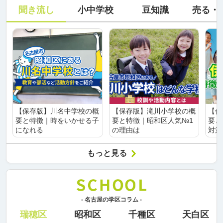
聞き流し
小中学校
豆知識
売る・
【保存版】川名中学校の概
【保存版】滝川小学校の概
【保
要と特徴｜時をいかせる子
要と特徴｜昭和区人気№1
要と
になれる
の理由は
対策
もっと見る
- 名古屋の学区コラム -
瑞穂区
昭和区
千種区
天白区