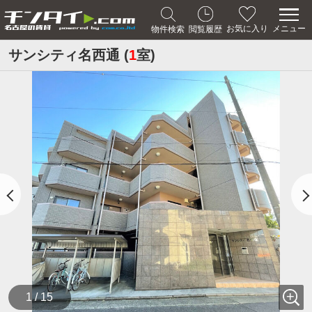
メニュー
お気に入り
物件検索
閲覧履歴
サンシティ名西通 (
1
室)
1 / 15