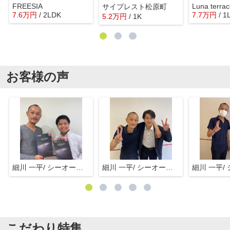
FREESIA
Luna terra
サイプレスト松原町
7.6
万
円
/ 2LDK
7.7
万
円
/ 1
5.2
万
円
/ 1K
お客様の声
細川 一平/ シーオーエム(株)
細川 一平/ シーオーエム(株)
こだわり特集