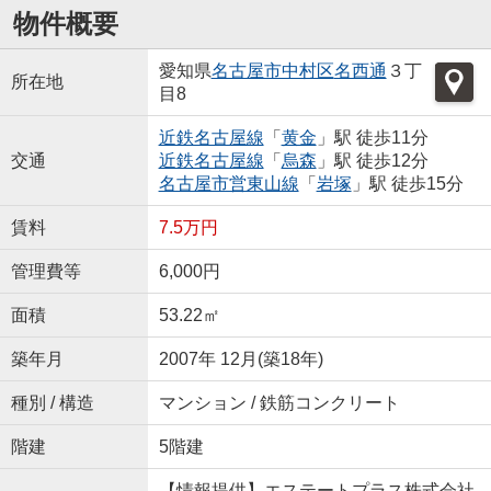
物件概要
愛知県
名古屋市中村区
名西通
３丁
所在地
目8
近鉄名古屋線
「
黄金
」駅 徒歩11分
交通
近鉄名古屋線
「
烏森
」駅 徒歩12分
名古屋市営東山線
「
岩塚
」駅 徒歩15分
賃料
7.5万円
管理費等
6,000円
面積
53.22㎡
築年月
2007年 12月(築18年)
種別 / 構造
マンション / 鉄筋コンクリート
階建
5階建
【情報提供】エステートプラス株式会社