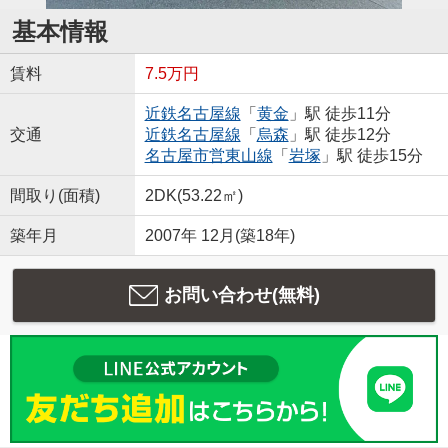
基本情報
賃料
7.5万円
近鉄名古屋線
「
黄金
」駅 徒歩11分
交通
近鉄名古屋線
「
烏森
」駅 徒歩12分
名古屋市営東山線
「
岩塚
」駅 徒歩15分
間取り(面積)
2DK(53.22㎡)
築年月
2007年 12月(築18年)
お問い合わせ(無料)