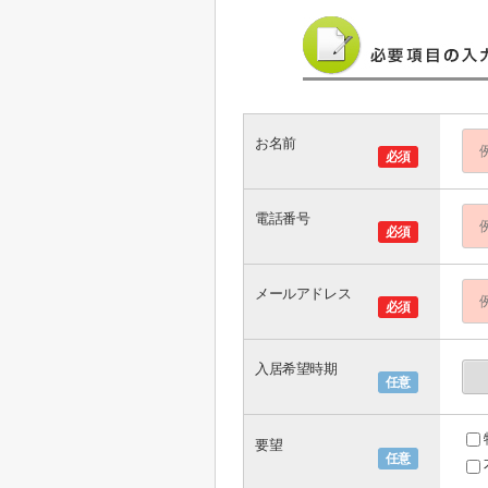
お名前
必須
電話番号
必須
メールアドレス
必須
入居希望時期
任意
要望
任意