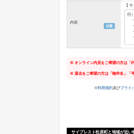
【 
内容
任意
※ オンライン内見をご希望の方は「
※ 退去をご希望の方は「物件名」「
※
利用規約
及び
プライ
サイプレスト松原町と地域が近い