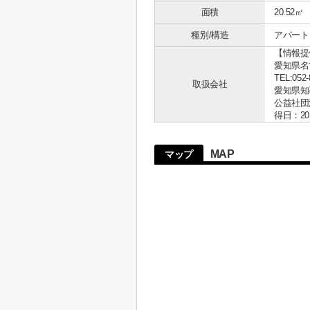
面積
20.52㎡
種別/構造
アパート 
【情報提
愛知県名古
TEL:052-
取扱会社
愛知県知事 
公益社団
得日：20
MAP
マップ