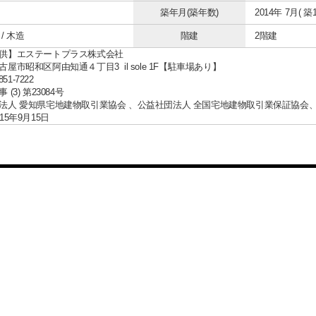
築年月(築年数)
2014年 7月( 築1
/ 木造
階建
2階建
供】エステートプラス株式会社
屋市昭和区阿由知通４丁目3 il sole 1F【駐車場あり】
851-7222
(3) 第23084号
法人 愛知県宅地建物取引業協会 、公益社団法人 全国宅地建物取引業保証協会
15年9月15日