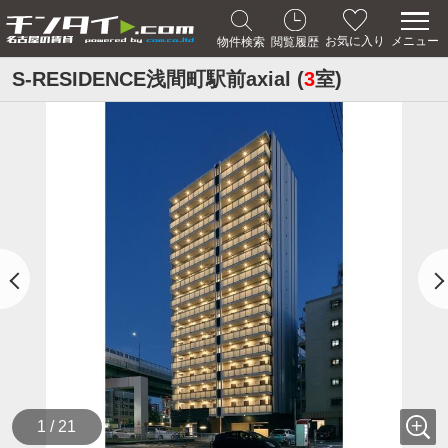
メニュー
お気に入り
物件検索
閲覧履歴
S-RESIDENCE浅間町駅前axial (
3
室)
1 / 21