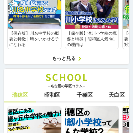
【保存版】川名中学校の概
【保存版】滝川小学校の概
【保
要と特徴｜時をいかせる子
要と特徴｜昭和区人気№1
要と
になれる
の理由は
対策
もっと見る
- 名古屋の学区コラム -
瑞穂区
昭和区
千種区
天白区