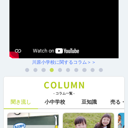
川原小学校に関するコラム＞＞
- コラム一覧 -
聞き流し
小中学校
豆知識
売る・