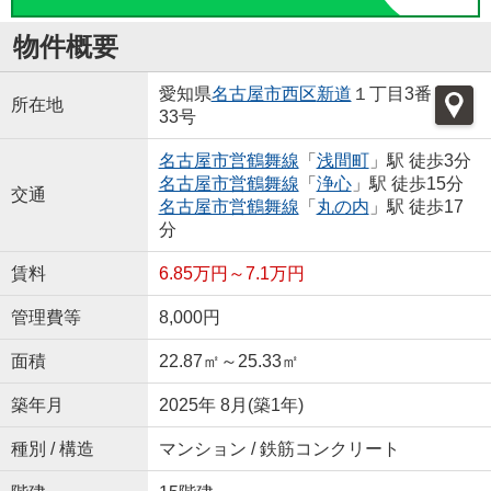
物件概要
愛知県
名古屋市西区
新道
１丁目3番
所在地
33号
名古屋市営鶴舞線
「
浅間町
」駅 徒歩3分
名古屋市営鶴舞線
「
浄心
」駅 徒歩15分
交通
名古屋市営鶴舞線
「
丸の内
」駅 徒歩17
分
賃料
6.85万円～7.1万円
管理費等
8,000円
面積
22.87㎡～25.33㎡
築年月
2025年 8月(築1年)
種別 / 構造
マンション / 鉄筋コンクリート