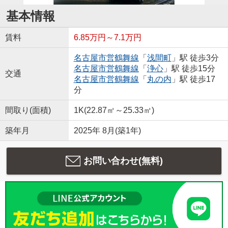
基本情報
賃料
6.85万円～7.1万円
名古屋市営鶴舞線
「
浅間町
」駅 徒歩3分
名古屋市営鶴舞線
「
浄心
」駅 徒歩15分
交通
名古屋市営鶴舞線
「
丸の内
」駅 徒歩17
分
間取り(面積)
1K(22.87㎡～25.33㎡)
築年月
2025年 8月(築1年)
お問い合わせ(無料)