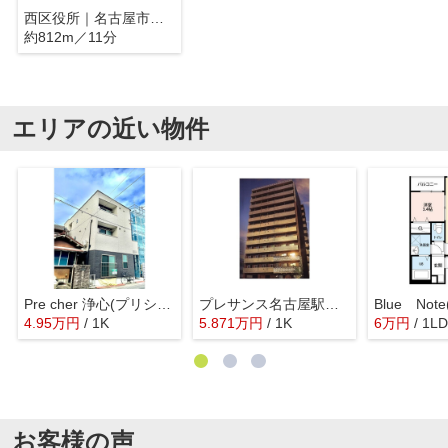
西区役所｜名古屋市西区
約812m／11分
エリアの近い物件
Pre cher 浄心(プリシェールじょうしん)
プレサンス名古屋駅前プラチナム
4.95
万
円
/ 1K
5.871
万
円
/ 1K
6
万
円
/ 1L
お客様の声