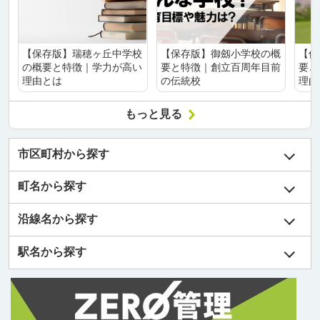
【保存版】瑞穂ヶ丘中学校
【保存版】御劔小学校の概
【保
の概要と特徴｜学力が高い
要と特徴｜創立百周年目前
要と
理由とは
の伝統校
理由
もっと見る
市区町村から探す
町名から探す
沿線名から探す
駅名から探す