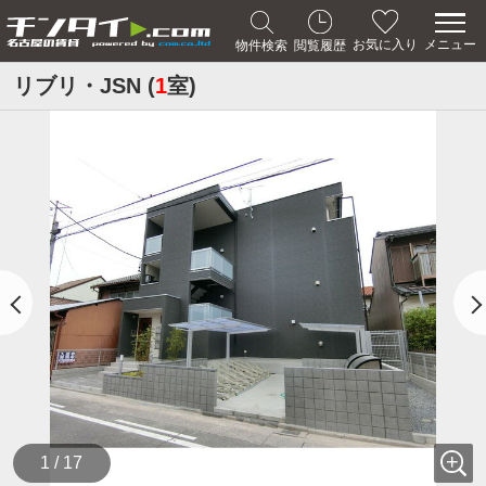
メニュー
お気に入り
物件検索
閲覧履歴
リブリ・JSN (
1
室)
1 / 17