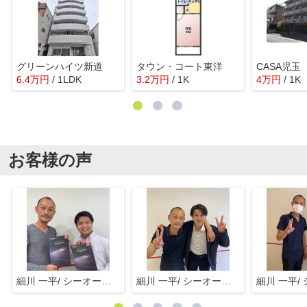
グリーンハイツ新道
タウン・コート東洋
CASA児玉
6.4
万
円
/ 1LDK
3.2
万
円
/ 1K
4
万
円
/ 1K
お客様の声
細川 一平/ シーオーエム(株)
細川 一平/ シーオーエム(株)