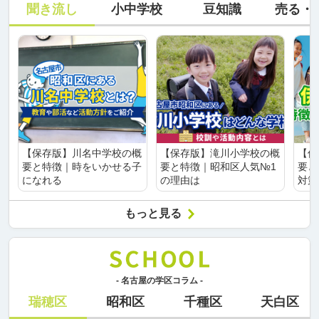
聞き流し
小中学校
豆知識
売る・
【保存版】川名中学校の概
【保存版】滝川小学校の概
【保
要と特徴｜時をいかせる子
要と特徴｜昭和区人気№1
要と
になれる
の理由は
対策
もっと見る
- 名古屋の学区コラム -
瑞穂区
昭和区
千種区
天白区