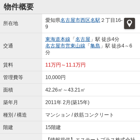
物件概要
愛知県
名古屋市西区
名駅
２丁目16-
所在地
9
東海道本線
「
名古屋
」駅 徒歩4分
交通
名古屋市営東山線
「
亀島
」駅 徒歩4～6
分
賃料
11万円～11.1万円
管理費等
10,000円
面積
42.26㎡～43.21㎡
築年月
2011年 2月(築15年)
種別 / 構造
マンション / 鉄筋コンクリート
階建
15階建
【情報提供】エステートプラス株式会社