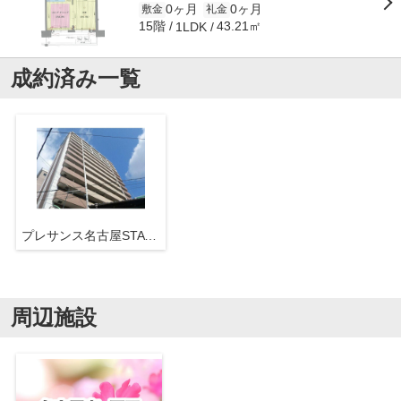
0ヶ月
0ヶ月
敷金
礼金
15階
43.21㎡
1LDK
成約済み一覧
プレサンス名古屋STATIONビジュ
周辺施設