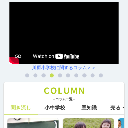
川原小学校に関するコラム＞＞
- コラム一覧 -
聞き流し
小中学校
豆知識
売る・