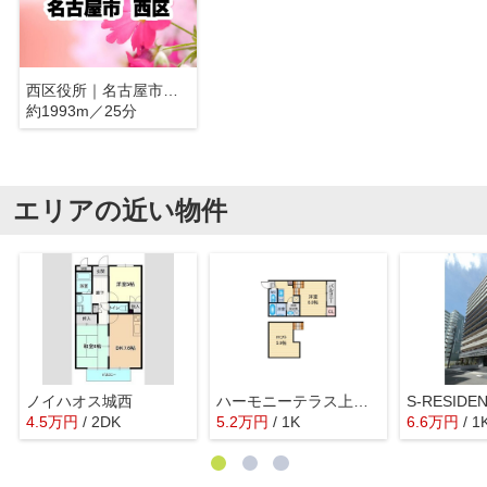
西区役所｜名古屋市西区
約1993m／25分
エリアの近い物件
ノイハオス城西
ハーモニーテラス上小田井
4.5
万
円
/ 2DK
5.2
万
円
/ 1K
6.6
万
円
/ 1