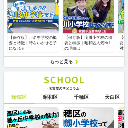
【保存版】川名中学校の概
【保存版】滝川小学校の概
【保
要と特徴｜時をいかせる子
要と特徴｜昭和区人気№1
要と
になれる
の理由は
対策
もっと見る
- 名古屋の学区コラム -
瑞穂区
昭和区
千種区
天白区