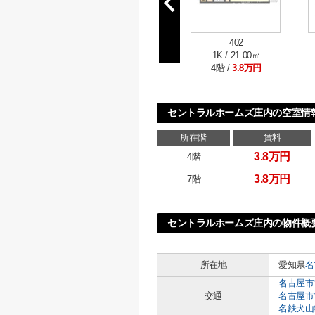
402
1K / 21.00㎡
4階 /
3.8万円
セントラルホームズ庄内の空室情
所在階
賃料
3.8万円
4階
3.8万円
7階
セントラルホームズ庄内の物件概
所在地
愛知県
名
名古屋市
交通
名古屋市
名鉄犬山