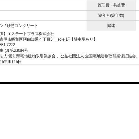
管理費・共益費
築年月(築年数)
ン / 鉄筋コンクリート
階建
供】エステートプラス株式会社
屋市昭和区阿由知通４丁目3 il sole 1F【駐車場あり】
851-7222
(3) 第23084号
法人 愛知県宅地建物取引業協会 、公益社団法人 全国宅地建物取引業保証協会
15年9月15日