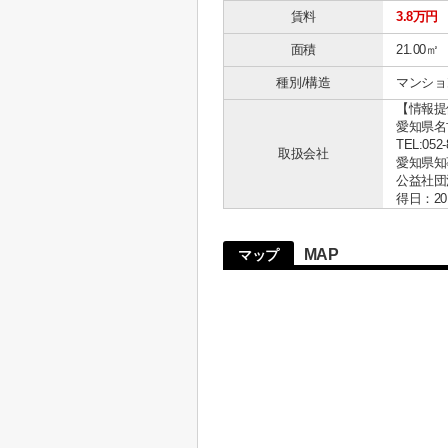
賃料
3.8万円
面積
21.00㎡
種別/構造
マンショ
【情報提
愛知県名古
TEL:052-
取扱会社
愛知県知事 
公益社団
得日：20
MAP
マップ