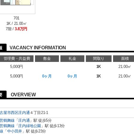
701
1K / 21.00㎡
7階 /
3.8万円
VACANCY INFORMATION
報
管理費・共益費
敷金
礼金
間取り
面積
5,000円
1K
21.00㎡
5,000円
0ヶ月
0ヶ月
1K
21.00㎡
OVERVIEW
要
古屋市西区
庄内通
４丁目21-1
営鶴舞線
「
庄内通
」駅 徒歩5分
営鶴舞線
「
庄内緑地公園
」駅 徒歩13分
線
「
中小田井
」駅 徒歩23分