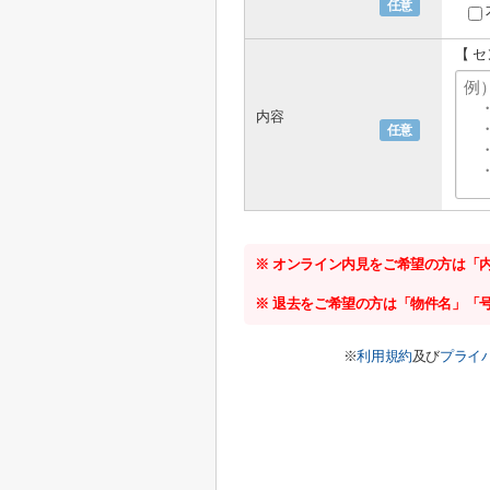
任意
【 
内容
任意
※ オンライン内見をご希望の方は「
※ 退去をご希望の方は「物件名」「
※
利用規約
及び
プライ