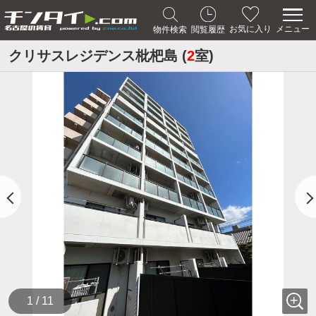
メニュー
お気に入り
物件検索
閲覧履歴
クリサスレジデンス枇杷島 (
2
室)
1 / 11