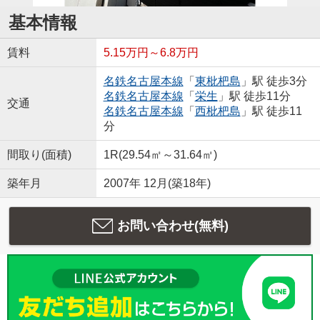
基本情報
賃料
5.15万円～6.8万円
名鉄名古屋本線
「
東枇杷島
」駅 徒歩3分
名鉄名古屋本線
「
栄生
」駅 徒歩11分
交通
名鉄名古屋本線
「
西枇杷島
」駅 徒歩11
分
間取り(面積)
1R(29.54㎡～31.64㎡)
築年月
2007年 12月(築18年)
お問い合わせ(無料)