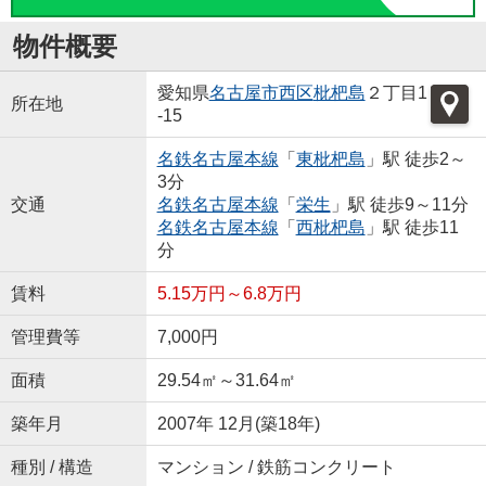
物件概要
愛知県
名古屋市西区
枇杷島
２丁目1
所在地
-15
名鉄名古屋本線
「
東枇杷島
」駅 徒歩2～
3分
交通
名鉄名古屋本線
「
栄生
」駅 徒歩9～11分
名鉄名古屋本線
「
西枇杷島
」駅 徒歩11
分
賃料
5.15万円～6.8万円
管理費等
7,000円
面積
29.54㎡～31.64㎡
築年月
2007年 12月(築18年)
種別 / 構造
マンション / 鉄筋コンクリート