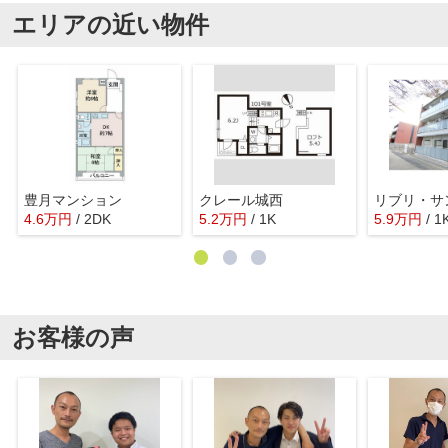
エリアの近い物件
豊月マンション
クレール城西
リブリ・サ
4.6
万
円
/ 2DK
5.2
万
円
/ 1K
5.9
万
円
/ 1
お客様の声