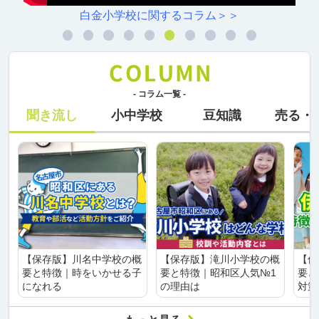
白金小学校に関するコラム＞＞
- コラム一覧 -
聞き流し
小中学校
豆知識
売る・
【保存版】川名中学校の概
【保存版】滝川小学校の概
【保
要と特徴｜時をいかせる子
要と特徴｜昭和区人気№1
要と
になれる
の理由は
対策