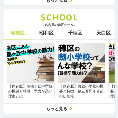
もっと見る
- 名古屋の学区コラム -
瑞穂区
昭和区
千種区
天白区
【保存版】瑞穂ヶ丘中学校
【保存版】御劔小学校の概
【保
の概要と特徴｜学力が高い
要と特徴｜創立百周年目前
要と
理由とは
の伝統校
理由
もっと見る