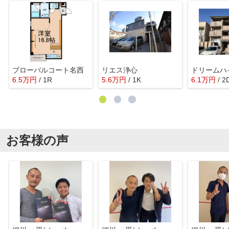
ブローバルコート名西
リエス浄心
ドリームハ
6.5
万
円
/ 1R
5.6
万
円
/ 1K
6.1
万
円
/ 2
お客様の声