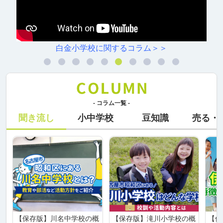
白金小学校に関するコラム＞＞
- コラム一覧 -
聞き流し
小中学校
豆知識
売る・
【保存版】川名中学校の概
【保存版】滝川小学校の概
【保