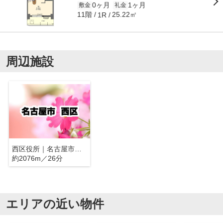
0ヶ月
1ヶ月
敷金
礼金
11階
25.22㎡
1R
周辺施設
西区役所｜名古屋市西区
約2076m／26分
エリアの近い物件