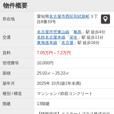
物件概要
愛知県
名古屋市西区
則武新町
３丁
所在地
目8番33号
名古屋市営東山線
「
亀島
」駅 徒歩4分
交通
名鉄名古屋本線
「
栄生
」駅 徒歩11分
東海道本線
「
名古屋
」駅 徒歩16分
賃料
7.05万円～7.2万円
管理費等
10,000円
面積
25.02㎡～25.22㎡
築年月
2025年 10月(築1年未満)
種別 / 構造
マンション / 鉄筋コンクリート
階建
13階建
【情報提供】エステートプラス株式会社