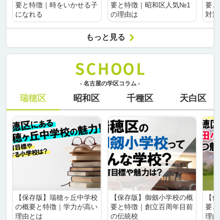
要と特徴｜時をいかせる子
要と特徴｜昭和区人気№1
要と
になれる
の理由は
対策
もっと見る
- 名古屋の学区コラム -
瑞穂区
昭和区
千種区
天白区
【保存版】瑞穂ヶ丘中学校
【保存版】御劔小学校の概
【保
の概要と特徴｜学力が高い
要と特徴｜創立百周年目前
要と
理由とは
の伝統校
理由