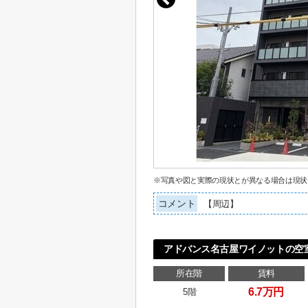
※写真や図と実際の現状とが異なる場合は現状
コメント
【周辺】
アドバンス名古屋ワイノットの空
所在階
賃料
6.7万円
5階