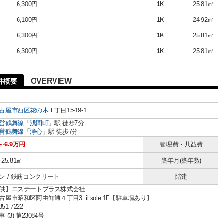
6,300円
1K
25.81㎡
6,100円
1K
24.92㎡
6,300円
1K
25.81㎡
6,300円
1K
25.81㎡
OVERVIEW
件概要
古屋市西区
花の木
１丁目15-19-1
営鶴舞線
「
浅間町
」駅 徒歩7分
営鶴舞線
「
浄心
」駅 徒歩7分
～6.9万円
管理費・共益費
～25.81㎡
築年月(築年数)
ン / 鉄筋コンクリート
階建
供】エステートプラス株式会社
屋市昭和区阿由知通４丁目3 il sole 1F【駐車場あり】
851-7222
(3) 第23084号