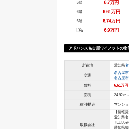
6.7万円
5階
6.61万円
6階
6.74万円
6階
6.9万円
10階
アドバンス名古屋ワイノットの物
所在地
愛知県
名
名古屋市
交通
名古屋市
賃料
6.61万円
面積
24.92㎡
種別/構造
マンショ
【情報提
愛知県名古
TEL:052-
取扱会社
愛知県知事 