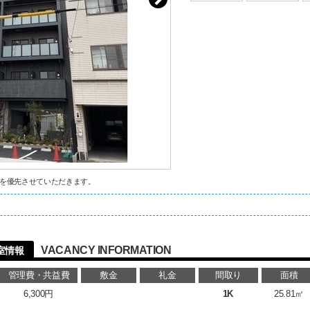
を優先させていただきます。
VACANCY INFORMATION
室情報
管理費・共益費
敷金
礼金
間取り
面積
6,300円
1K
25.81㎡