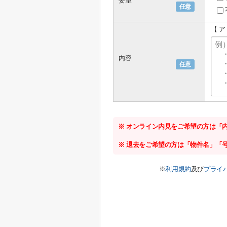
要望
任意
【 
内容
任意
※ オンライン内見をご希望の方は「
※ 退去をご希望の方は「物件名」「
※
利用規約
及び
プライ