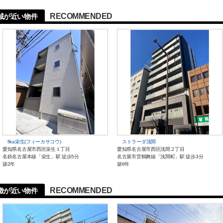
RECOMMENDED
域が近い物件
fika栄生(フィーカサコウ)
ストラーダ浅間
愛知県名古屋市西区栄生１丁目
愛知県名古屋市西区浅間２丁目
名鉄名古屋本線「栄生」駅 徒歩5分
名古屋市営鶴舞線「浅間町」駅 徒歩3分
築2年
築6年
RECOMMENDED
徴が近い物件