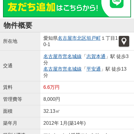
物件概要
愛知県
名古屋市北区
垣戸町
１丁目1
所在地
0-1
名古屋市営名城線
「
志賀本通
」駅 徒歩3
分
交通
名古屋市営名城線
「
平安通
」駅 徒歩13
分
賃料
6.6万円
管理費等
8,000円
面積
32.13㎡
築年月
2012年 1月(築14年)