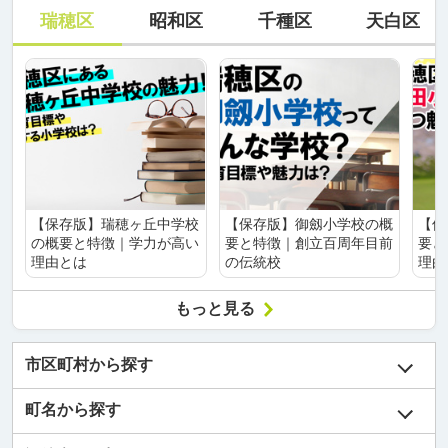
瑞穂区
昭和区
千種区
天白区
【保存版】瑞穂ヶ丘中学校
【保存版】御劔小学校の概
【保
の概要と特徴｜学力が高い
要と特徴｜創立百周年目前
要と
理由とは
の伝統校
理由
もっと見る
市区町村から探す
町名から探す