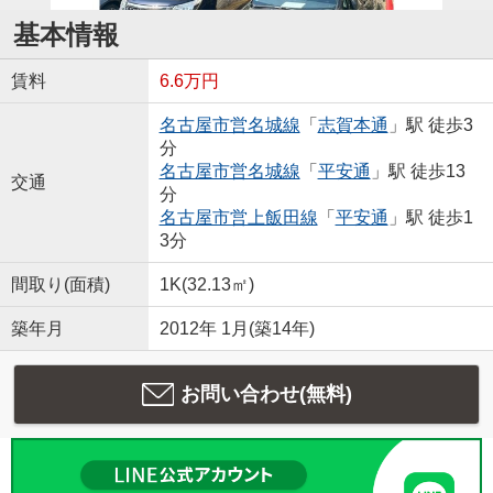
基本情報
賃料
6.6万円
名古屋市営名城線
「
志賀本通
」駅 徒歩3
分
名古屋市営名城線
「
平安通
」駅 徒歩13
交通
分
名古屋市営上飯田線
「
平安通
」駅 徒歩1
3分
間取り(面積)
1K(32.13㎡)
築年月
2012年 1月(築14年)
お問い合わせ(無料)