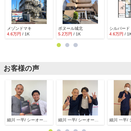
メゾンドマキ
ボヌール城北
シルバード
4.6
万
円
/ 1K
5.2
万
円
/ 1K
4.6
万
円
/ 1
お客様の声
細川 一平/ シーオーエム(株)
細川 一平/ シーオーエム(株)