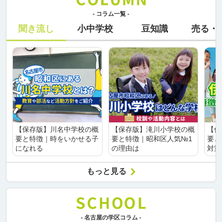
- コラム一覧 -
聞き流し
小中学校
豆知識
売る・
【保存版】川名中学校の概
【保存版】滝川小学校の概
【保
要と特徴｜時をいかせる子
要と特徴｜昭和区人気№1
要と
になれる
の理由は
対策
もっと見る
- 名古屋の学区コラム -