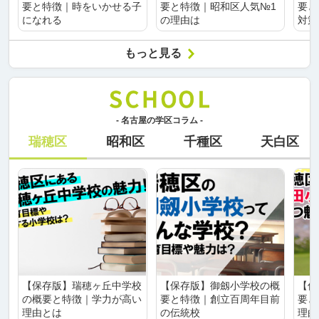
要と特徴｜時をいかせる子
要と特徴｜昭和区人気№1
要と
になれる
の理由は
対策
もっと見る
- 名古屋の学区コラム -
瑞穂区
昭和区
千種区
天白区
【保存版】瑞穂ヶ丘中学校
【保存版】御劔小学校の概
【保
の概要と特徴｜学力が高い
要と特徴｜創立百周年目前
要と
理由とは
の伝統校
理由