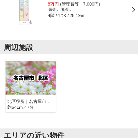
8万円
(管理費等：7,000円)
-
-
敷金
礼金
4階
28.19㎡
1DK
周辺施設
北区役所｜名古屋市北区
約541m／7分
エリアの近い物件