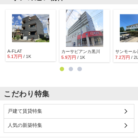
A-FLAT
カーサビアンカ黒川
サンモール
5.1
万
円
/ 1K
5.9
万
円
/ 1K
7.2
万
円
/ 2
こだわり特集
戸建て賃貸特集
人気の新築特集