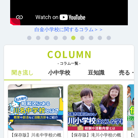
＞
村雲小学校に関するコラム＞
- コラム一覧 -
聞き流し
小中学校
豆知識
売る・
【保存版】川名中学校の概
【保存版】滝川小学校の概
【保