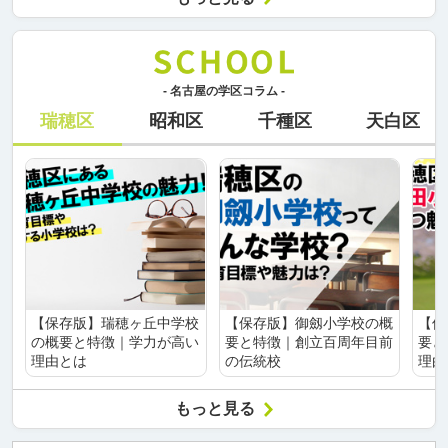
- 名古屋の学区コラム -
瑞穂区
昭和区
千種区
天白区
【保存版】瑞穂ヶ丘中学校
【保存版】御劔小学校の概
【保
の概要と特徴｜学力が高い
要と特徴｜創立百周年目前
要と
理由とは
の伝統校
理由
もっと見る