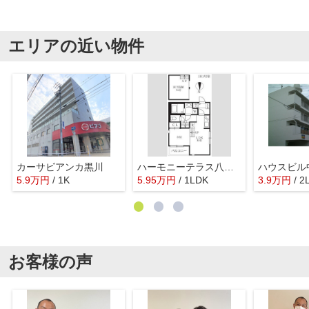
エリアの近い物件
カーサビアンカ黒川
ハーモニーテラス八代町Ⅱ
ハウスビル
5.9
万
円
/ 1K
5.95
万
円
/ 1LDK
3.9
万
円
/ 2
お客様の声