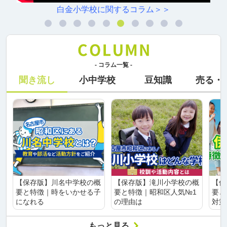
白金小学校に関するコラム＞＞
- コラム一覧 -
聞き流し
小中学校
豆知識
売る・
【保存版】川名中学校の概
【保存版】滝川小学校の概
【保
要と特徴｜時をいかせる子
要と特徴｜昭和区人気№1
要と
になれる
の理由は
対策
もっと見る