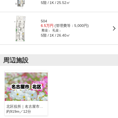
5階
25.52㎡
1K
504
6.5万円
(管理費等：5,000円)
-
-
敷金
礼金
5階
26.40㎡
1K
周辺施設
北区役所｜名古屋市北区
約919m／12分