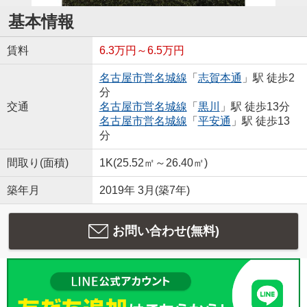
基本情報
賃料
6.3万円～6.5万円
名古屋市営名城線
「
志賀本通
」駅 徒歩2
分
交通
名古屋市営名城線
「
黒川
」駅 徒歩13分
名古屋市営名城線
「
平安通
」駅 徒歩13
分
間取り(面積)
1K(25.52㎡～26.40㎡)
築年月
2019年 3月(築7年)
お問い合わせ(無料)