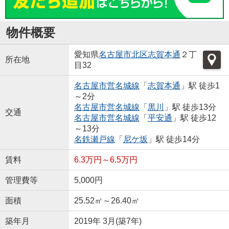
物件概要
愛知県
名古屋市北区
志賀本通
２丁
所在地
目32
名古屋市営名城線
「
志賀本通
」駅 徒歩1
～2分
名古屋市営名城線
「
黒川
」駅 徒歩13分
交通
名古屋市営名城線
「
平安通
」駅 徒歩12
～13分
名鉄瀬戸線
「
尼ケ坂
」駅 徒歩14分
賃料
6.3万円～6.5万円
管理費等
5,000円
面積
25.52㎡～26.40㎡
築年月
2019年 3月(築7年)