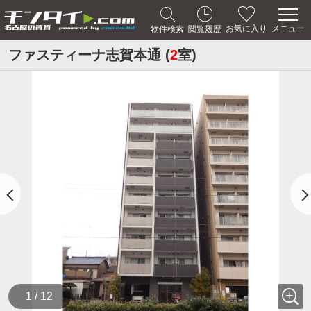
メニュー
お気に入り
物件検索
閲覧履歴
ファスティーナ志賀本通 (
2
室)
1 / 12