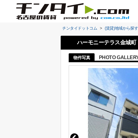
チンタイドットコム
>
(賃貸)地域から探
ハーモニーテラス金城町
PHOTO GALLER
物件写真