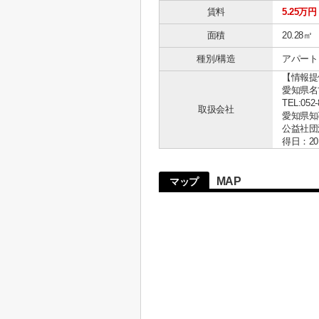
賃料
5.25万円
面積
20.28㎡
種別/構造
アパート 
【情報提
愛知県名古
TEL:052-
取扱会社
愛知県知事 
公益社団
得日：20
MAP
マップ