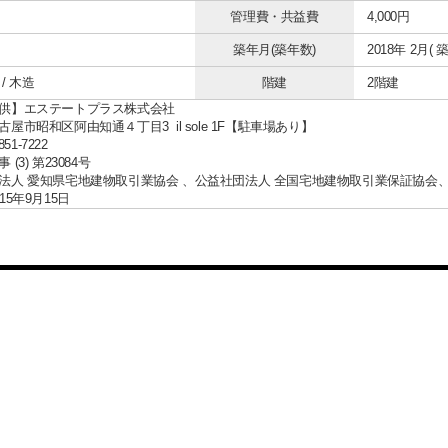
管理費・共益費
4,000円
築年月(築年数)
2018年 2月( 築
/ 木造
階建
2階建
供】エステートプラス株式会社
屋市昭和区阿由知通４丁目3 il sole 1F【駐車場あり】
851-7222
(3) 第23084号
法人 愛知県宅地建物取引業協会 、公益社団法人 全国宅地建物取引業保証協会
15年9月15日