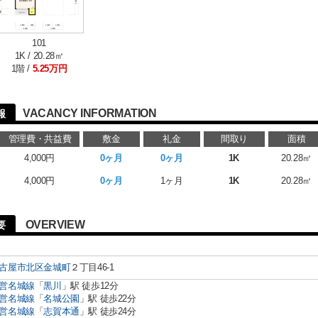
101
1K / 20.28㎡
1階 /
5.25万円
VACANCY INFORMATION
報
管理費・共益費
敷金
礼金
間取り
面積
4,000円
0ヶ月
0ヶ月
1K
20.28㎡
4,000円
0ヶ月
1ヶ月
1K
20.28㎡
OVERVIEW
要
古屋市北区
金城町
２丁目46-1
営名城線
「
黒川
」駅 徒歩12分
営名城線
「
名城公園
」駅 徒歩22分
営名城線
「
志賀本通
」駅 徒歩24分