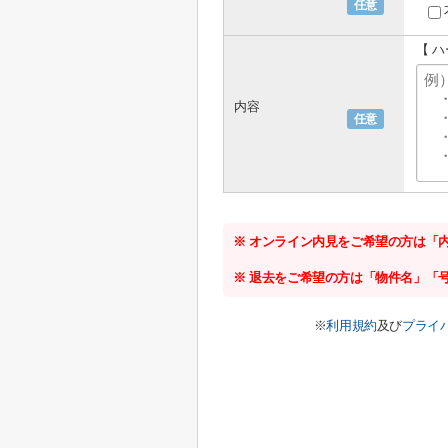
任意
【 
内容
任意
※ オンライン内見をご希望の方は「
※ 退去をご希望の方は「物件名」「
※
利用規約
及び
プライ