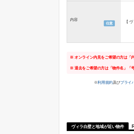
内容
【 
任意
※ オンライン内見をご希望の方は「
※ 退去をご希望の方は「物件名」「
※
利用規約
及び
プライ
ヴィラ白壁と地域が近い物件