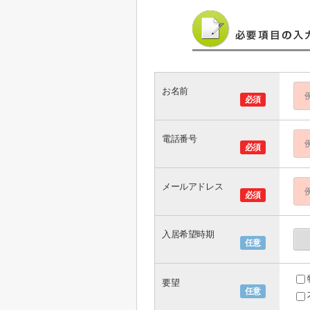
お名前
必須
電話番号
必須
メールアドレス
必須
入居希望時期
任意
要望
任意