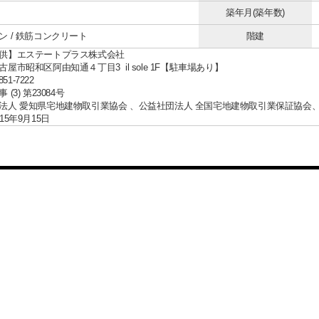
築年月(築年数)
ン / 鉄筋コンクリート
階建
供】エステートプラス株式会社
屋市昭和区阿由知通４丁目3 il sole 1F【駐車場あり】
851-7222
(3) 第23084号
法人 愛知県宅地建物取引業協会 、公益社団法人 全国宅地建物取引業保証協会
15年9月15日