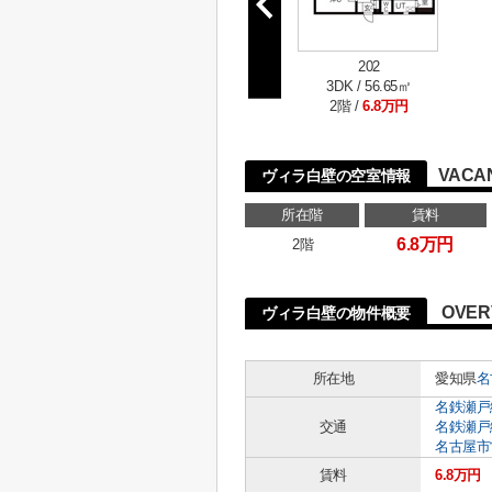
202
3DK / 56.65㎡
2階 /
6.8万円
VACA
ヴィラ白壁の空室情報
所在階
賃料
6.8万円
2階
OVER
ヴィラ白壁の物件概要
所在地
愛知県
名
名鉄瀬戸
交通
名鉄瀬戸
名古屋市
賃料
6.8万円