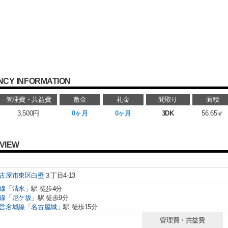
NCY INFORMATION
管理費・共益費
敷金
礼金
間取り
面積
3,500円
0ヶ月
0ヶ月
3DK
56.65㎡
VIEW
古屋市東区
白壁
３丁目4-13
線
「
清水
」駅 徒歩4分
線
「
尼ケ坂
」駅 徒歩9分
営名城線
「
名古屋城
」駅 徒歩15分
管理費・共益費