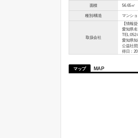
面積
56.65㎡
種別/構造
マンショ
【情報提
愛知県名古
TEL:052-
取扱会社
愛知県知事 
公益社団
得日：20
MAP
マップ