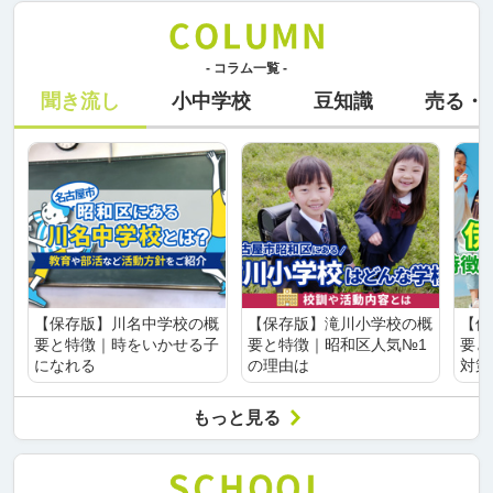
- コラム一覧 -
聞き流し
小中学校
豆知識
売る・
【保存版】川名中学校の概
【保存版】滝川小学校の概
【保
要と特徴｜時をいかせる子
要と特徴｜昭和区人気№1
要と
になれる
の理由は
対策
もっと見る